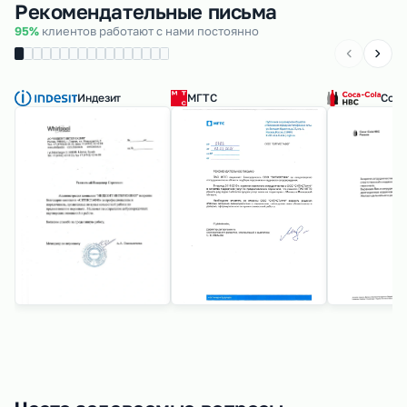
Рекомендательные письма
95%
клиентов работают с нами постоянно
Индезит
МГТС
Coca