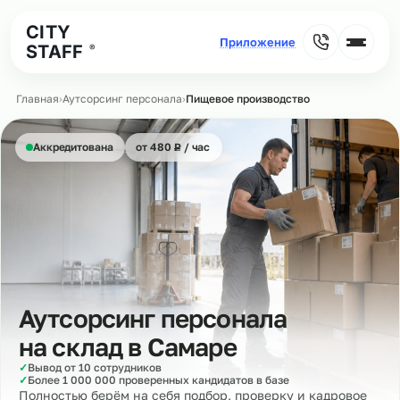
CITY
STAFF
®
Главная
›
Аутсорсинг персонала
›
Пищевое производство
₽
Аккредитована
от 480
Р
/ час
Аутсорсинг персонала
на склад в
Самаре
✓
Вывод от 10 сотрудников
✓
Более 1 000 000 проверенных кандидатов в базе
Полностью берём на себя подбор, проверку и кадровое