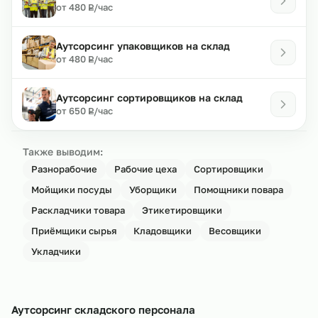
₽
от 480
/час
Р
Аутсорсинг упаковщиков на склад
₽
от 480
/час
Р
Аутсорсинг сортировщиков на склад
₽
от 650
/час
Р
Также выводим:
Разнорабочие
Рабочие цеха
Сортировщики
Мойщики посуды
Уборщики
Помощники повара
Раскладчики товара
Этикетировщики
Приёмщики сырья
Кладовщики
Весовщики
Укладчики
Аутсорсинг складского персонала