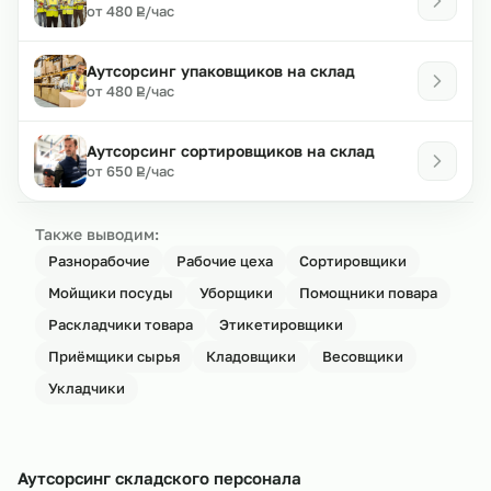
₽
от 480
/час
Р
Аутсорсинг упаковщиков на склад
₽
от 480
/час
Р
Аутсорсинг сортировщиков на склад
₽
от 650
/час
Р
Также выводим:
Разнорабочие
Рабочие цеха
Сортировщики
Мойщики посуды
Уборщики
Помощники повара
Раскладчики товара
Этикетировщики
Приёмщики сырья
Кладовщики
Весовщики
Укладчики
Аутсорсинг складского персонала