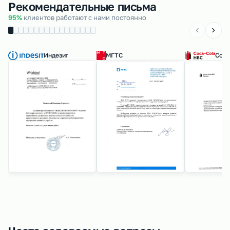
Рекомендательные письма
95%
клиентов работают с нами постоянно
Индезит
МГТС
Coca