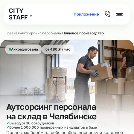
CITY
STAFF
®
Главная
›
Аутсорсинг персонала
›
Пищевое производство
₽
Аккредитована
от 480
Р
/ час
Аутсорсинг персонала
на склад в
Челябинске
✓
Вывод от 10 сотрудников
✓
Более 1 000 000 проверенных кандидатов в базе
Полностью берём на себя подбор, проверку и кадровое