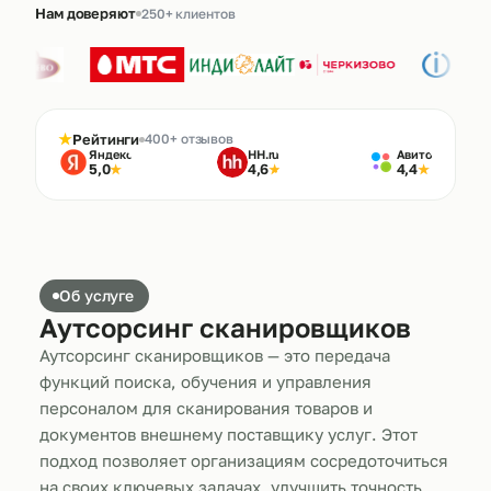
Нам доверяют
250+ клиентов
★
Рейтинги
400+ отзывов
Яндекс
HH.ru
Авито
5,0
4,6
4,4
★
★
★
Об услуге
Аутсорсинг сканировщиков
Аутсорсинг сканировщиков — это передача
функций поиска, обучения и управления
персоналом для сканирования товаров и
документов внешнему поставщику услуг. Этот
подход позволяет организациям сосредоточиться
на своих ключевых задачах, улучшить точность