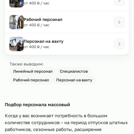
₽
от 400
/ час
Р
Рабочий персонал
₽
от 400
/ час
Р
Персонал на вахту
₽
от 400
/ час
Р
Также выводим:
Линейный персонал
Специалистов
Рабочий персонал
Персонал на вахту
Подбор персонала массовый
Когда у вас возникает потребность в большом
количестве сотрудников – на период отпусков штатных
работников, сезонные работы, расширение