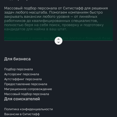
Массовый подбор персонала от Ситистафф для решения
задач любого масштаба. Помогаем компаниям быстро
закрывать вакансии любого уровня — от линейных
работников до квалифицированных специалистов,
полностью беря на себя поиск, проверку и подготовку
кандидатов для найма в ваш штат.
Сотрудничая с нами, вы получаете доступ к большой базе
кандидатов и современным инструментам подбора.
Тщательная оценка каждого соискателя, чтобы
предложить персонал, соответствующий именно вашим
требованиям и задачам.
Для бизнеса
"Массовый подбор персонала Москва" – это частый запрос
наших клиентов, который позволяет удобно и быстро
Подбор персонала
реагировать на изменения в бизнесе. Мы поможем
Аутсорсинг персонала
укомплектовать команду в период пиковых нагрузок,
Аутстаффинг персонала
сезонных работ или при запуске новых проектов,
Предоставление персонала
сохраняя при этом контроль над качеством и сроками.
Миграционное сопровождение
Массовый подбор персонала
С Ситистафф вы экономите ресурсы на найме и снижаете
Для соискателей
кадровые риски. Мы обеспечим стабильность процесса
подбора и быстрое закрытие ваших вакансий, а вы
сможете сосредоточиться на развитии бизнеса и
Политика конфиденциальности
стратегических задачах.
Вакансии в Ситистафф