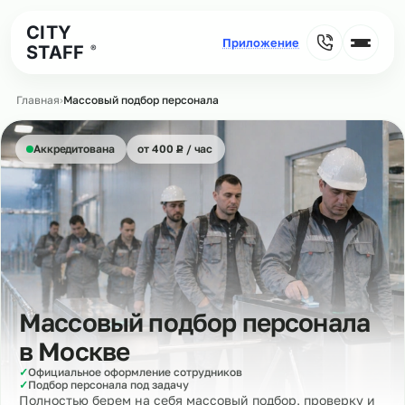
CITY
STAFF
®
Главная
›
Массовый подбор персонала
₽
Аккредитована
от 400
Р
/ час
Массовый подбор персонала
в
Москве
✓
Официальное оформление сотрудников
✓
Подбор персонала под задачу
Полностью берем на себя массовый подбор, проверку и