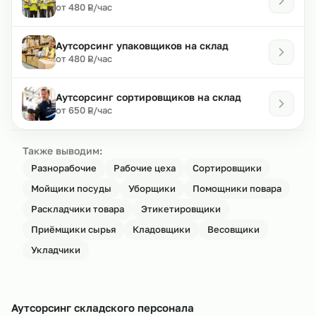
₽
от 480
/час
Р
Аутсорсинг упаковщиков на склад
₽
от 480
/час
Р
Аутсорсинг сортировщиков на склад
₽
от 650
/час
Р
Также выводим:
Разнорабочие
Рабочие цеха
Сортировщики
Мойщики посуды
Уборщики
Помощники повара
Раскладчики товара
Этикетировщики
Приёмщики сырья
Кладовщики
Весовщики
Укладчики
Аутсорсинг складского персонала