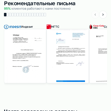
Рекомендательные письма
95%
клиентов работают с нами постоянно
Индезит
МГТС
Coca