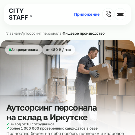
CITY
STAFF
®
Главная
›
Аутсорсинг персонала
›
Пищевое производство
₽
Аккредитована
от 480
Р
/ час
Аутсорсинг персонала
на склад в
Иркутске
✓
Вывод от 10 сотрудников
✓
Более 1 000 000 проверенных кандидатов в базе
Полностью берём на себя подбор, проверку и кадровое