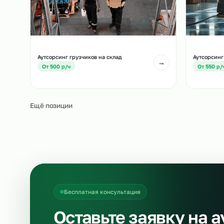
Похожие должност
Другие позиции, которые часто подбирают вм
Аутсорсинг грузчиков на склад
Ау
→
От 500 р/ч
О