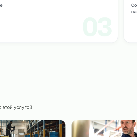
Подбор и проверка кандидатов
учтем
Мы находим нужных кандидатов и п
профессиональные навыки.
01
ическое
0