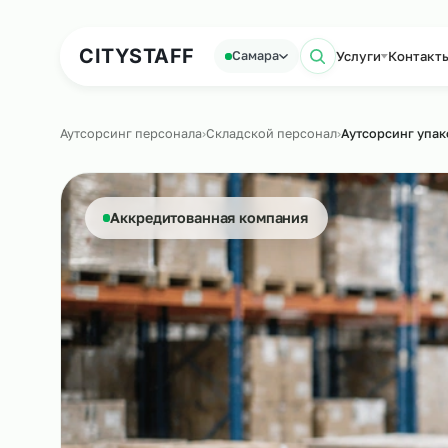
Аутсорсинг персонала
Аутс
CITY
STAFF
Услуги
К
Самара
Поиск по с
Аутсорсинг персонала
›
Складской персонал
›
Аутсорси
Аккредитованная компания