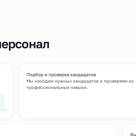
Профессион
подготовку 
качества уп
работы и оп
т
м персонал