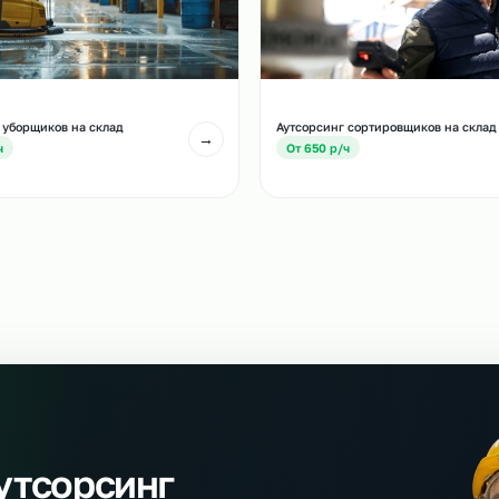
и
есте с этой услугой
тсорсинг уборщиков на склад
Аутсорсинг сортиро
→
т 550 р/ч
От 650 р/ч