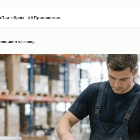
таффинг персонала
Предоставление персонала
онтакты
Партнёрам
Приложение
айту
нг упаковщиков на склад