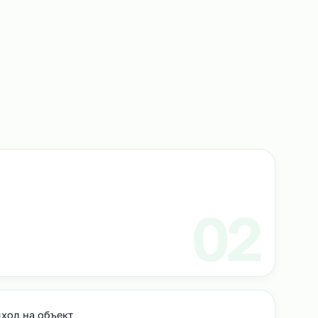
альные упаковщики выполняют весь спектр задач
товаров к отгрузке, их упаковку, маркировку и ко
аковки. Такой подход гарантирует высокое качест
еративность без лишних затрат.