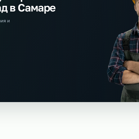
а аутсорсинг
клад в Самаре
 условия и