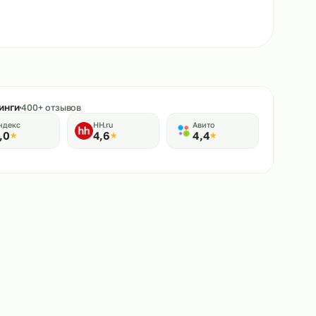
★
Рейтинги
400+ отзывов
Яндекс
HH.ru
Авито
5,0
4,6
4,4
★
★
★