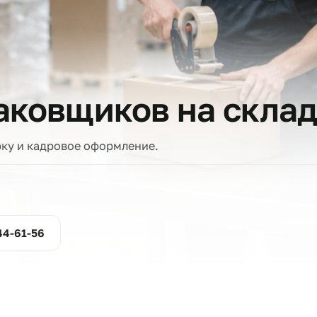
тов
упаковщиков на с
проверку и кадровое оформление.
ние
800-444-61-56