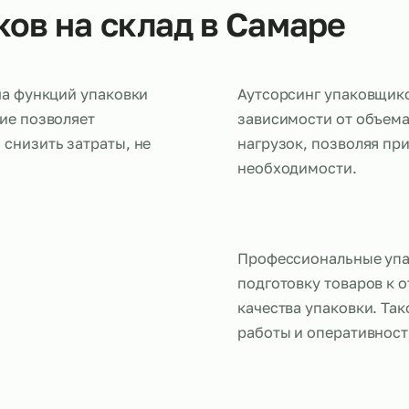
щиков на склад в Сама
ередача функций упаковки
Аутсорсинг 
решение позволяет
зависимости
ки и снизить затраты, не
нагрузок, п
иков.
необходимо