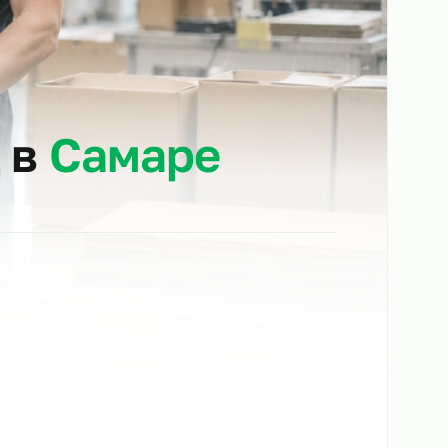
клад в
Самаре