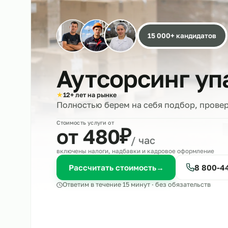
15 000+ кандида
Аутсорсинг 
★
12+ лет на рынке
Полностью берем на себя подбор, 
Стоимость услуги от
₽
от 480
/ час
включены налоги, надбавки и кадровое оформле
Рассчитать стоимость
→
8 