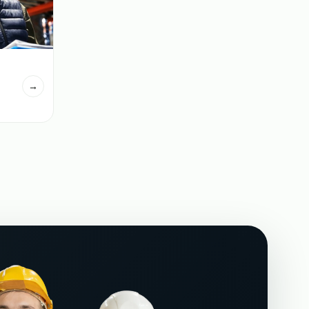
вщиков на склад
→