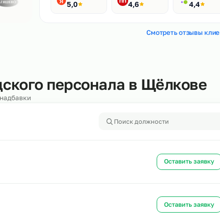
Рейтинги
400+ отзывов
Яндекс
HH.ru
5,0
4,6
Смотреть
кладского персонала в Щёл
алоги и надбавки