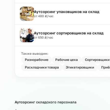
Аутсорсинг грузчиков на склад
₽
от 500
Р
/час
Аутсорсинг разнорабочих на скла
₽
от 480
Р
/час
Аутсорсинг упаковщиков на скла
₽
от 480
Р
/час
Аутсорсинг сортировщиков на ск
₽
от 650
Р
/час
Также выводим:
Разнорабочие
Рабочие цеха
Сортир