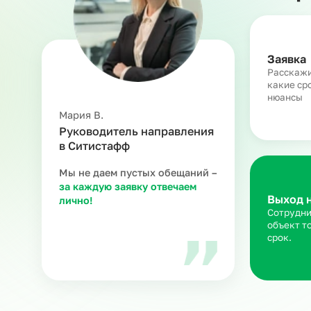
З
Ра
ка
ню
Мария В.