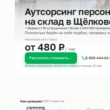
Аутсорсинг пер
на склад в
Щёлк
✓
✓
Вывод от 10 сотрудников
Более 1 000 000 п
Полностью берём на себя подбор, пров
Минимальная ставка
₽
от 480
Р
/ час
Рассчитать стоимость
→
8 800-4
Наши менеджеры свяжутся с вами в течение 15 м