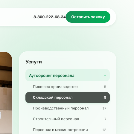
Миграционное сопровождение
Массовый подбор
8-800-222-68-34
Оставить з
Услуги
Аутсорсинг персонала
Пищевое производство
Складской персонал
Производственный персонал
Строительный персонал