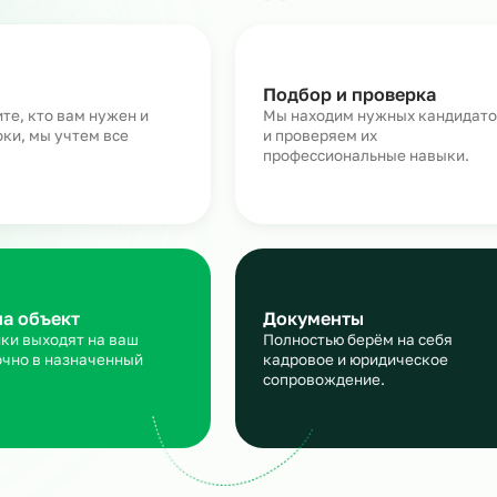
Как работает аутсорсинг
персонала на склад
аявка
Подбор и пров
сскажите, кто вам нужен и
Мы находим нужн
кие сроки, мы учтем все
и проверяем их
ансы
профессиональны