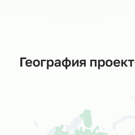
Руководитель направления
в Ситистафф
Мы не даем пустых обещаний –
за каждую заявку отвечаем
Вы
лично!
Со
об
ср