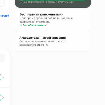
Онлайн
Оставьте обращение — эксперт пере
течение
15 минут
Получить консультацию
Авито
4,4
Без обязательств · средний ответ 15 мин
Бесплатная консультация
 отзывы клиентов
Подберём персонал под ваши задачи и
рассчитаем стоимость
Без обязательств
кове
Аккредитованная организация
Сертифицировано в соответствии с
законодательством РФ