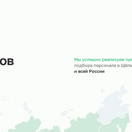
ход на объект
Документы
трудники выходят на ваш
Полностью берём 
ъект точно в назначенный
кадровое и юрид
ок.
сопровождение.