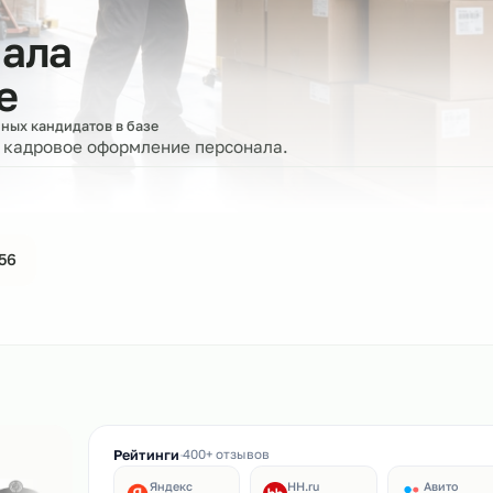
сонала
ове
роверенных кандидатов в базе
ерку и кадровое оформление персонала.
44-61-56
ин