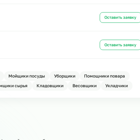
Ост
д
Ост
д
Ост
лад
Ост
овщики
Мойщики посуды
Уборщики
Помощники 