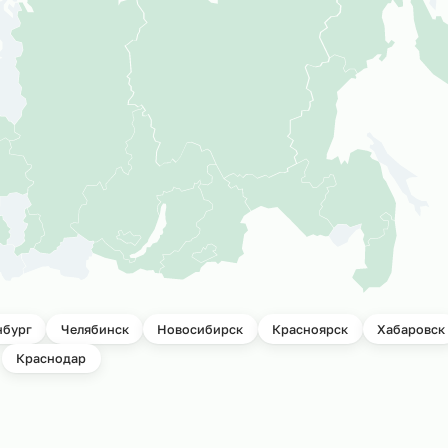
ктов
Мы успешно р
подбора персо
и всей России