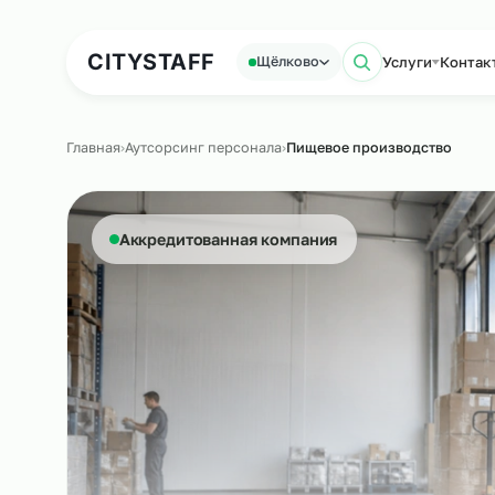
Аутсорсинг персонала
Аутс
CITY
STAFF
Услуги
Щёлково
Поиск по 
Главная
›
Аутсорсинг персонала
›
Пищевое производств
Аккредитованная компания