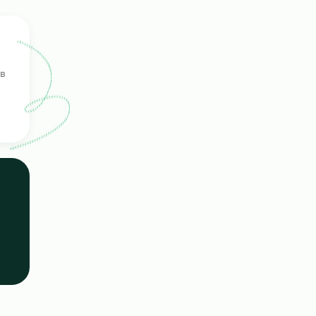
ерка
ых кандидатов
е навыки.