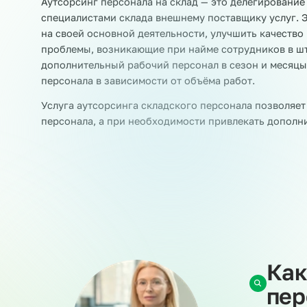
Раскладчики товара
Этикетировщики
Аутсорсинг складского персонала
Аутсорсинг персонала на склад — это делегир
специалистами склада внешнему поставщику ус
на своей основной деятельности, улучшить ка
проблемы, возникающие при найме сотрудников
дополнительный рабочий персонал в сезон и м
персонала в зависимости от объёма работ.
Услуга аутсорсинга складского персонала поз
персонала, а при необходимости привлекать 