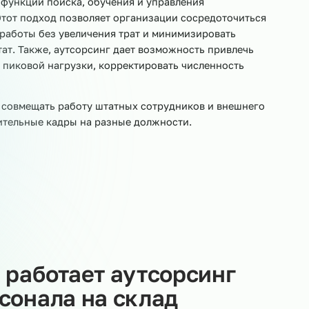
Приёмщики сырья
Кладовщики
Весовщики
Ук
ование функций поиска, обучения и управления
луг. Этот подход позволяет организации сосредоточи
чество работы без увеличения трат и минимизировать
 в штат. Также, аутсорсинг дает возможность привле
есяцы пиковой нагрузки, корректировать численность
воляет совмещать работу штатных сотрудников и внеш
дополнительные кадры на разные должности.