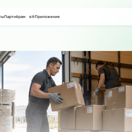
таффинг персонала
Предоставление персонала
Контакты
Партнёрам
Приложение
сайту
о