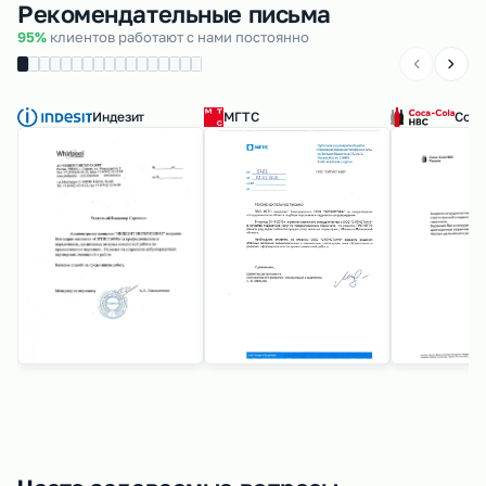
Рекомендательные письма
95%
клиентов работают с нами постоянно
Индезит
МГТС
Coca