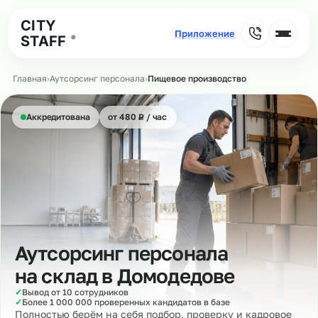
CITY
STAFF
®
Главная
›
Аутсорсинг персонала
›
Пищевое производство
₽
Аккредитована
от 480
Р
/ час
Аутсорсинг персонала
на склад в
Домодедове
✓
Вывод от 10 сотрудников
✓
Более 1 000 000 проверенных кандидатов в базе
Полностью берём на себя подбор, проверку и кадровое