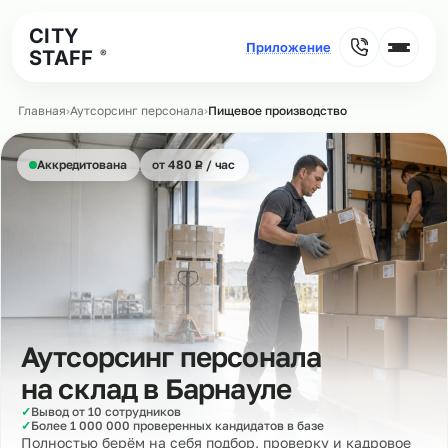
CITY
STAFF
®
Главная
›
Аутсорсинг персонала
›
Пищевое производство
₽
Аккредитована
от 480
Р
/ час
Аутсорсинг персонала
на склад в
Барнауле
✓
Вывод от 10 сотрудников
✓
Более 1 000 000 проверенных кандидатов в базе
Полностью берём на себя подбор, проверку и кадровое