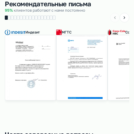
Рекомендательные письма
95%
клиентов работают с нами постоянно
Индезит
МГТС
Coca