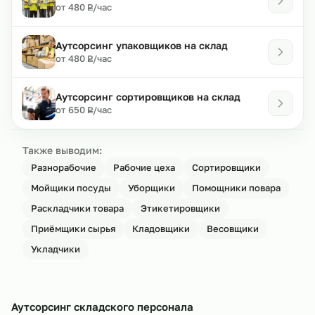
₽
от 480
/час
Р
Аутсорсинг упаковщиков на склад
₽
от 480
/час
Р
Аутсорсинг сортировщиков на склад
₽
от 650
/час
Р
Также выводим:
Разнорабочие
Рабочие цеха
Сортировщики
Мойщики посуды
Уборщики
Помощники повара
Раскладчики товара
Этикетировщики
Приёмщики сырья
Кладовщики
Весовщики
Укладчики
Аутсорсинг складского персонала