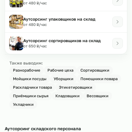
₽
от 480
/час
Р
Аутсорсинг упаковщиков на склад
₽
от 480
/час
Р
Аутсорсинг сортировщиков на склад
₽
от 650
/час
Р
Также выводим:
Разнорабочие
Рабочие цеха
Сортировщики
Мойщики посуды
Уборщики
Помощники повара
Раскладчики товара
Этикетировщики
Приёмщики сырья
Кладовщики
Весовщики
Укладчики
Аутсорсинг складского персонала