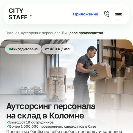
CITY
STAFF
®
Главная
›
Аутсорсинг персонала
›
Пищевое производство
₽
Аккредитована
от 480
Р
/ час
Аутсорсинг персонала
на склад в
Коломне
✓
Вывод от 10 сотрудников
✓
Более 1 000 000 проверенных кандидатов в базе
Полностью берём на себя подбор, проверку и кадровое