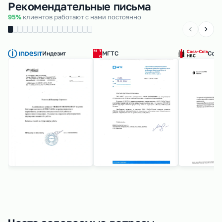
Рекомендательные письма
95%
клиентов работают с нами постоянно
Индезит
МГТС
Coca