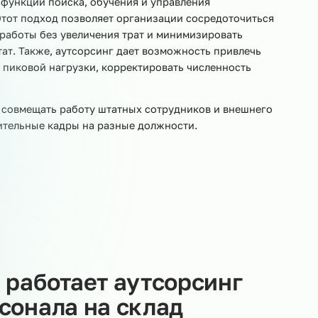
Приёмщики сырья
Кладовщики
Весовщики
Ук
ование функций поиска, обучения и управления
луг. Этот подход позволяет организации сосредоточи
чество работы без увеличения трат и минимизировать
 в штат. Также, аутсорсинг дает возможность привле
есяцы пиковой нагрузки, корректировать численность
воляет совмещать работу штатных сотрудников и внеш
дополнительные кадры на разные должности.