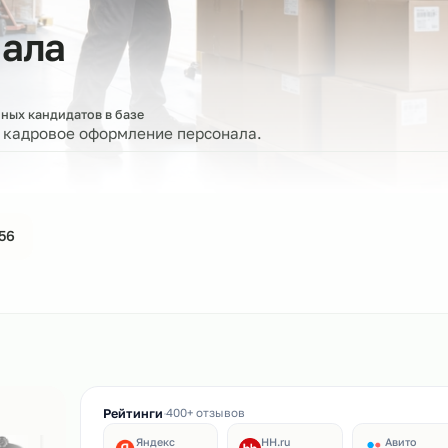
сонала
ве
роверенных кандидатов в базе
ерку и кадровое оформление персонала.
44-61-56
ин