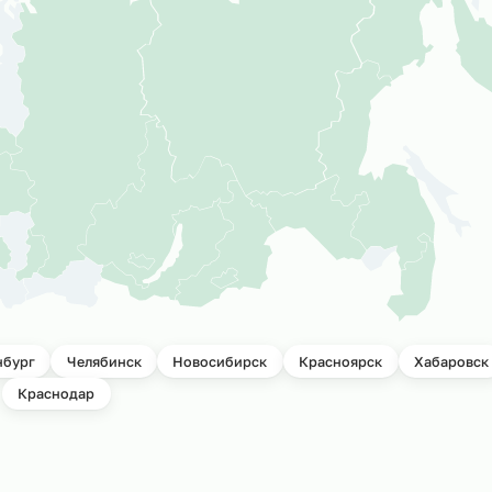
ктов
Мы успешно р
подбора персо
и всей России