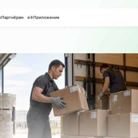
таффинг персонала
Предоставление персонала
онтакты
Партнёрам
Приложение
айту
о