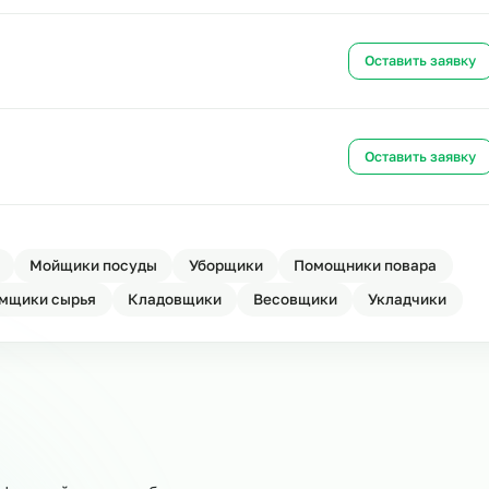
Ост
д
Ост
д
Ост
лад
Ост
овщики
Мойщики посуды
Уборщики
Помощники 