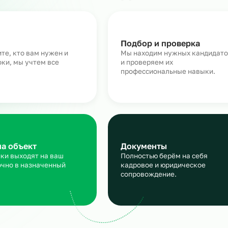
Как работает аутсорсинг
персонала на склад
аявка
Подбор и пров
сскажите, кто вам нужен и
Мы находим нужн
кие сроки, мы учтем все
и проверяем их
ансы
профессиональны