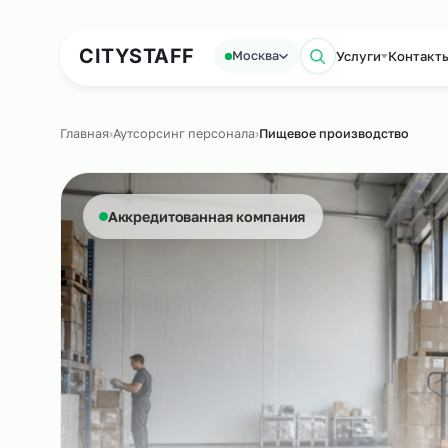
Аутсорсинг персонала
Аутс
CITY
STAFF
Услуги
К
Москва
Поиск по с
Главная
›
Аутсорсинг персонала
›
Пищевое производств
Аккредитованная компания