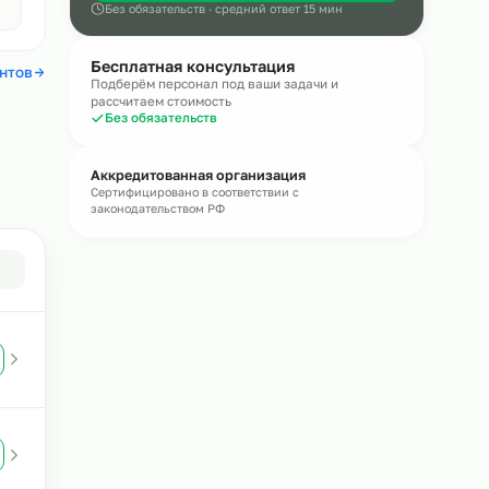
Онлайн
Оставьте обращение — эксперт пере
течение
15 минут
Получить консультацию
Авито
4,4
Без обязательств · средний ответ 15 мин
Бесплатная консультация
 отзывы клиентов
Подберём персонал под ваши задачи и
рассчитаем стоимость
Без обязательств
кве
Аккредитованная организация
Сертифицировано в соответствии с
законодательством РФ