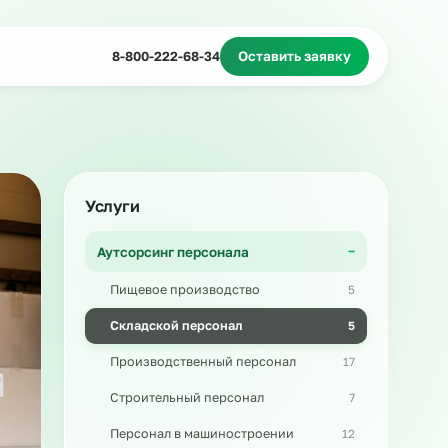
Миграционное сопровождение
Массовый подбор
8-800-222-68-34
Оставить з
Услуги
Аутсорсинг персонала
Пищевое производство
Складской персонал
Производственный персонал
Строительный персонал