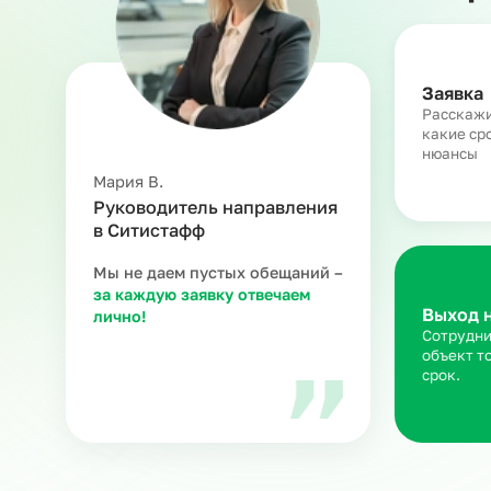
З
Ра
ка
ню
Мария В.