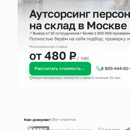
Аутсорсинг пер
на склад в
Моск
✓
✓
Вывод от 10 сотрудников
Более 1 000 000 п
Полностью берём на себя подбор, пров
Минимальная ставка
₽
от 480
Р
/ час
Рассчитать стоимость
→
8 800-4
Наши менеджеры свяжутся с вами в течение 15 м