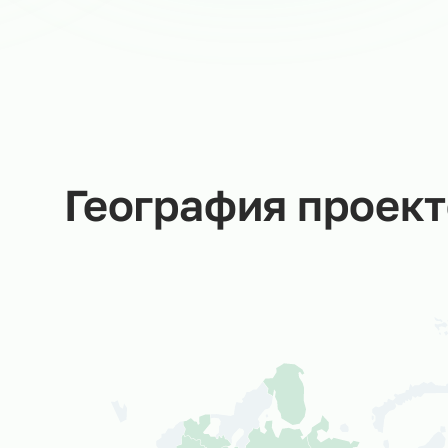
Руководитель направления
в Ситистафф
Мы не даем пустых обещаний –
за каждую заявку отвечаем
Вы
лично!
Со
об
ср