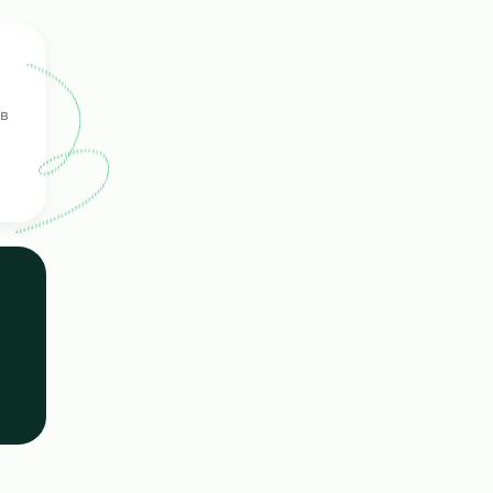
ерка
ых кандидатов
е навыки.