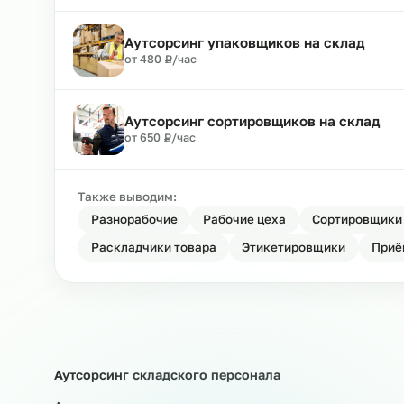
Аутсорсинг грузчиков на склад
₽
от 500
Р
/час
Аутсорсинг разнорабочих на скла
₽
от 480
Р
/час
Аутсорсинг упаковщиков на скла
₽
от 480
Р
/час
Аутсорсинг сортировщиков на ск
₽
от 650
Р
/час
Также выводим:
Разнорабочие
Рабочие цеха
Сортир