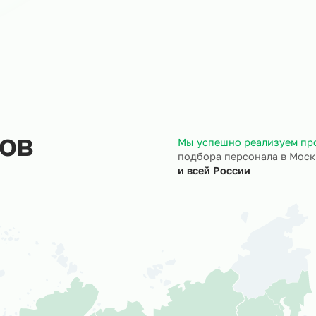
ход на объект
Документы
трудники выходят на ваш
Полностью берём 
ъект точно в назначенный
кадровое и юрид
ок.
сопровождение.