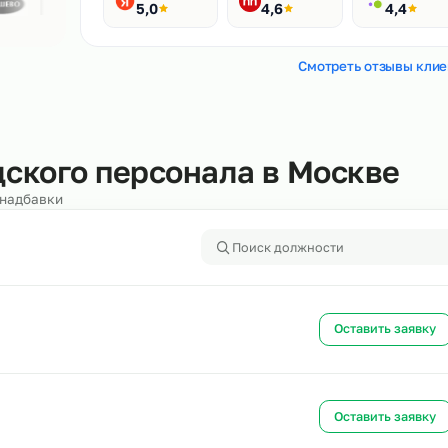
Рейтинги
400+ отзывов
Яндекс
HH.ru
5,0
4,6
Смотреть
кладского персонала в Мос
алоги и надбавки