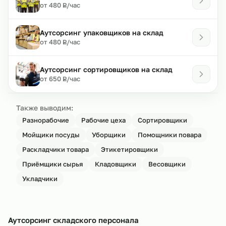
₽
от 480
/час
Р
Аутсорсинг упаковщиков на склад
₽
от 480
/час
Р
Аутсорсинг сортировщиков на склад
₽
от 650
/час
Р
Также выводим:
Разнорабочие
Рабочие цеха
Сортировщики
Мойщики посуды
Уборщики
Помощники повара
Раскладчики товара
Этикетировщики
Приёмщики сырья
Кладовщики
Весовщики
Укладчики
Аутсорсинг складского персонала