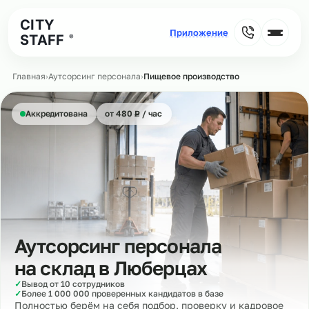
CITY
STAFF
®
Главная
›
Аутсорсинг персонала
›
Пищевое производство
₽
Аккредитована
от 480
Р
/ час
Аутсорсинг персонала
на склад в
Люберцах
✓
Вывод от 10 сотрудников
✓
Более 1 000 000 проверенных кандидатов в базе
Полностью берём на себя подбор, проверку и кадровое