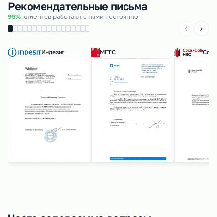
Рекомендательные письма
95%
клиентов работают с нами постоянно
Индезит
МГТС
Coca