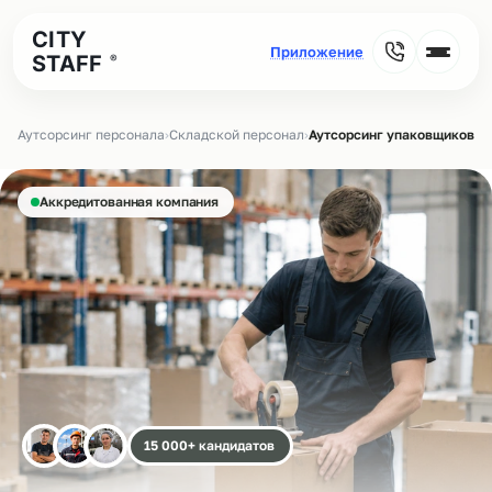
CITY
STAFF
®
Аутсорсинг персонала
›
Складской персонал
›
Аутсорсинг упаковщиков на
Аккредитованная компания
15 000+ кандидатов