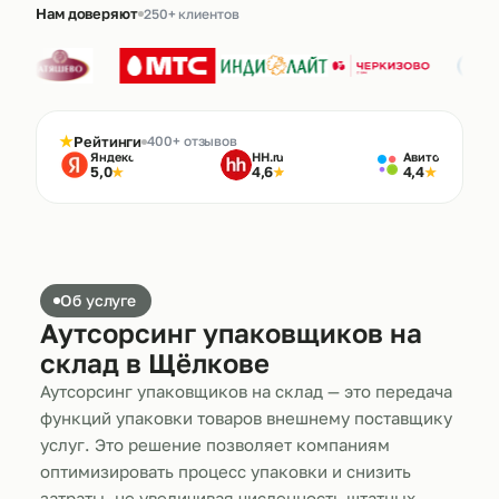
Нам доверяют
250+ клиентов
★
Рейтинги
400+ отзывов
Яндекс
HH.ru
Авито
5,0
4,6
4,4
★
★
★
Об услуге
Аутсорсинг упаковщиков на
склад в Щёлкове
Аутсорсинг упаковщиков на склад — это передача
функций упаковки товаров внешнему поставщику
услуг. Это решение позволяет компаниям
оптимизировать процесс упаковки и снизить
затраты, не увеличивая численность штатных