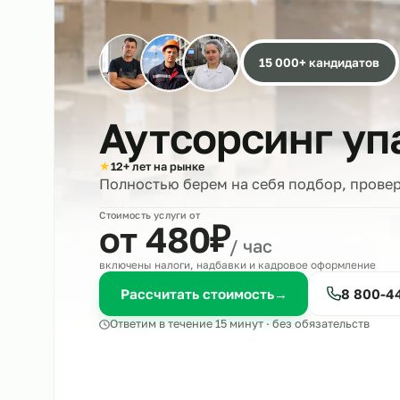
15 000+ кандида
Аутсорсинг 
★
12+ лет на рынке
Полностью берем на себя подбор, 
Стоимость услуги от
₽
от 480
/ час
включены налоги, надбавки и кадровое оформле
Рассчитать стоимость
→
8 