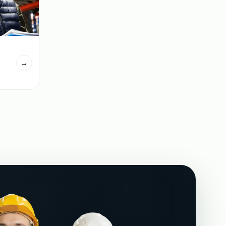
вщиков на склад
→