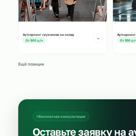
Похожие должност
Другие позиции, которые часто подбирают вм
Аутсорсинг грузчиков на склад
Ау
→
От 500 р/ч
О