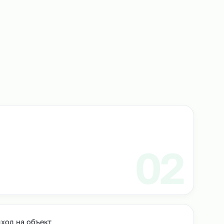
альные упаковщики выполняют весь спектр задач
товаров к отгрузке, их упаковку, маркировку и ко
аковки. Такой подход гарантирует высокое качест
еративность без лишних затрат.