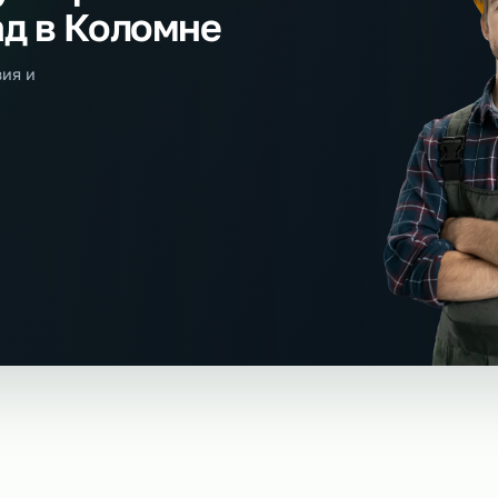
а аутсорсинг
клад в Коломне
 условия и