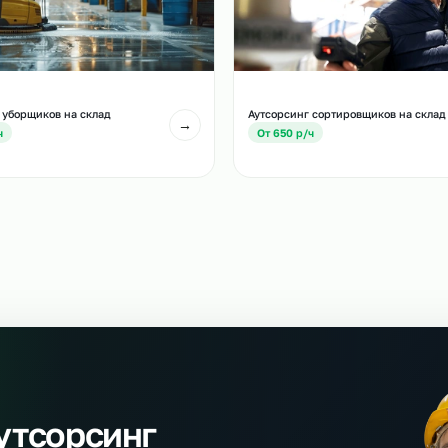
и
есте с этой услугой
тсорсинг уборщиков на склад
Аутсорсинг сортиро
→
т 550 р/ч
От 650 р/ч