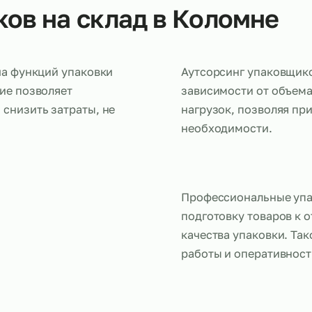
щиков на склад в Коло
ередача функций упаковки
Аутсорсинг 
решение позволяет
зависимости
ки и снизить затраты, не
нагрузок, п
иков.
необходимо