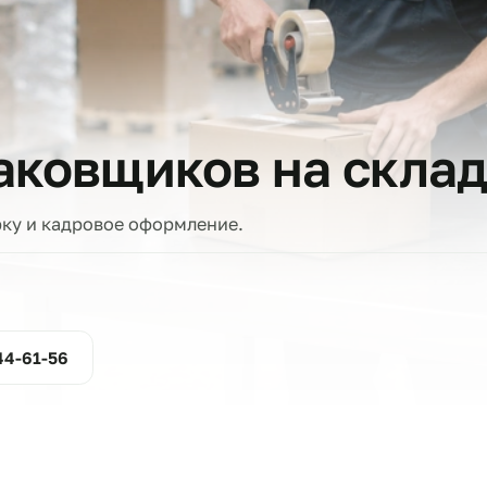
тов
упаковщиков на с
проверку и кадровое оформление.
ние
800-444-61-56