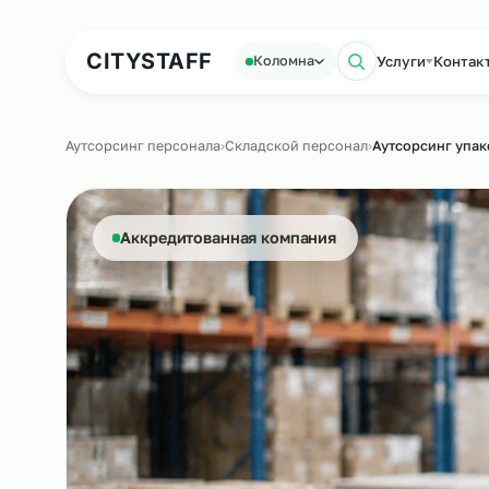
Аутсорсинг персонала
Аутс
CITY
STAFF
Услуги
Коломна
Поиск по 
Аутсорсинг персонала
›
Складской персонал
›
Аутсорси
Аккредитованная компания