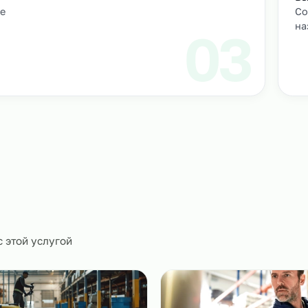
Подбор и проверка кандидатов
учтем
Мы находим нужных кандидатов и п
профессиональные навыки.
01
ическое
0