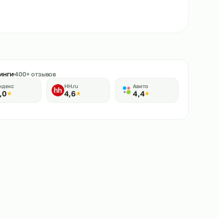
★
Рейтинги
400+ отзывов
Яндекс
HH.ru
Авито
5,0
4,6
4,4
★
★
★