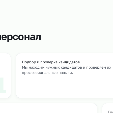
Профессион
подготовку 
качества уп
работы и оп
т
м персонал