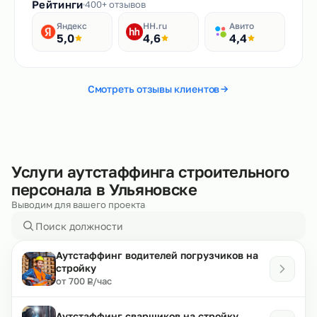
Рейтинги
400+ отзывов
Яндекс
HH.ru
Авито
5,0
4,6
4,4
Смотреть отзывы клиентов
Услуги аутстаффинга строительного
персонала в Ульяновске
Выводим для вашего проекта
Аутстаффинг водителей погрузчиков на
стройку
₽
от 700
/час
Р
Аутстаффинг сварщиков на стройку