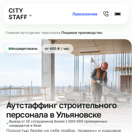
CITY
STAFF
®
Главная
›
Аутсорсинг персонала
›
Пищевое производство
₽
Аккредитована
от 400
Р
/ час
Аутстаффинг строительного
персонала в
Ульяновске
Вывод от 10 сотрудников Более 1 000 000 проверенных
✓
кандидатов в базе
Полностью берём на себя подбор, проверку и кадровое