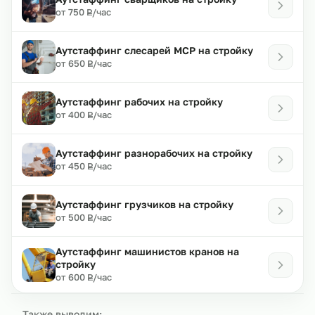
₽
от 750
/час
Р
Аутстаффинг слесарей МСР на стройку
₽
от 650
/час
Р
Аутстаффинг рабочих на стройку
₽
от 400
/час
Р
Аутстаффинг разнорабочих на стройку
₽
от 450
/час
Р
Аутстаффинг грузчиков на стройку
₽
от 500
/час
Р
Аутстаффинг машинистов кранов на
стройку
₽
от 600
/час
Р
Также выводим: