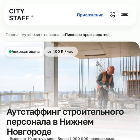
CITY
STAFF
®
Главная
›
Аутсорсинг персонала
›
Пищевое производство
₽
Аккредитована
от 400
Р
/ час
Аутстаффинг строительного
персонала в
Нижнем
Новгороде
Вывод от 10 сотрудников Более 1 000 000 проверенных