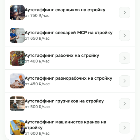
Аутстаффинг сварщиков на стройку
₽
от 750
/час
Р
Аутстаффинг слесарей МСР на стройку
₽
от 650
/час
Р
Аутстаффинг рабочих на стройку
₽
от 400
/час
Р
Аутстаффинг разнорабочих на стройку
₽
от 450
/час
Р
Аутстаффинг грузчиков на стройку
₽
от 500
/час
Р
Аутстаффинг машинистов кранов на
стройку
₽
от 600
/час
Р