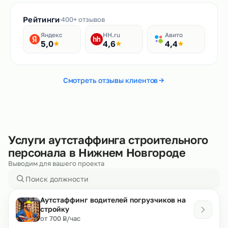
Рейтинги
400+ отзывов
Яндекс
HH.ru
Авито
5,0
4,6
4,4
Смотреть отзывы клиентов
Услуги аутстаффинга строительного
персонала в Нижнем Новгороде
Выводим для вашего проекта
Аутстаффинг водителей погрузчиков на
стройку
₽
от 700
/час
Р