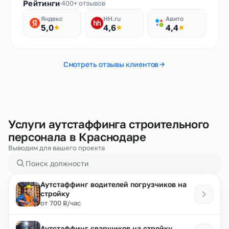
Рейтинги
400+ отзывов
Яндекс
HH.ru
Авито
5,0
4,6
4,4
Смотреть отзывы клиентов
Услуги аутстаффинга строительного
персонала в Краснодаре
Выводим для вашего проекта
Аутстаффинг водителей погрузчиков на
стройку
₽
от 700
/час
Р
Аутстаффинг сварщиков на стройку