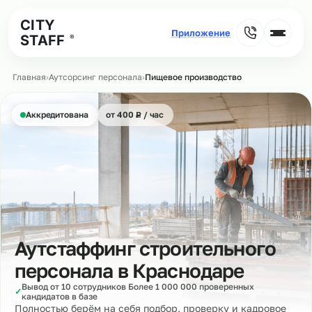
CITY
STAFF
®
Главная
›
Аутсорсинг персонала
›
Пищевое производство
₽
Аккредитована
от 400
Р
/ час
Аутстаффинг строительного
персонала в
Краснодаре
Вывод от 10 сотрудников Более 1 000 000 проверенных
✓
кандидатов в базе
Полностью берём на себя подбор, проверку и кадровое