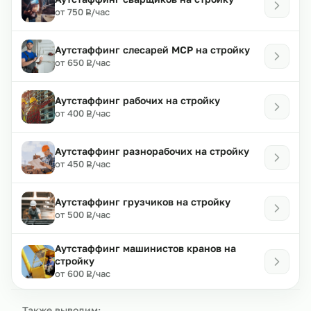
₽
от 750
/час
Р
Аутстаффинг слесарей МСР на стройку
₽
от 650
/час
Р
Аутстаффинг рабочих на стройку
₽
от 400
/час
Р
Аутстаффинг разнорабочих на стройку
₽
от 450
/час
Р
Аутстаффинг грузчиков на стройку
₽
от 500
/час
Р
Аутстаффинг машинистов кранов на
стройку
₽
от 600
/час
Р
Также выводим: