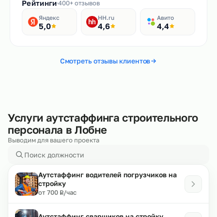
Рейтинги
400+ отзывов
Яндекс
HH.ru
Авито
5,0
4,6
4,4
Смотреть отзывы клиентов
Услуги аутстаффинга строительного
персонала в Лобне
Выводим для вашего проекта
Аутстаффинг водителей погрузчиков на
стройку
₽
от 700
/час
Р
Аутстаффинг сварщиков на стройку