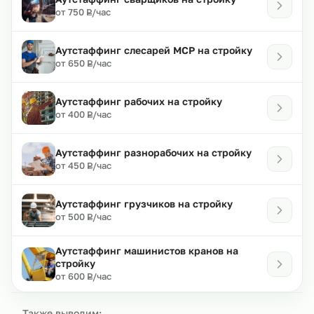
₽
от 750
/час
Р
Аутстаффинг слесарей МСР на стройку
₽
от 650
/час
Р
Аутстаффинг рабочих на стройку
₽
от 400
/час
Р
Аутстаффинг разнорабочих на стройку
₽
от 450
/час
Р
Аутстаффинг грузчиков на стройку
₽
от 500
/час
Р
Аутстаффинг машинистов кранов на
стройку
₽
от 600
/час
Р
Также выводим: