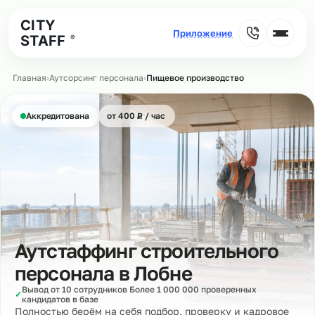
CITY
STAFF
®
Главная
›
Аутсорсинг персонала
›
Пищевое производство
₽
Аккредитована
от 400
Р
/ час
Аутстаффинг строительного
персонала в
Лобне
Вывод от 10 сотрудников Более 1 000 000 проверенных
✓
кандидатов в базе
Полностью берём на себя подбор, проверку и кадровое