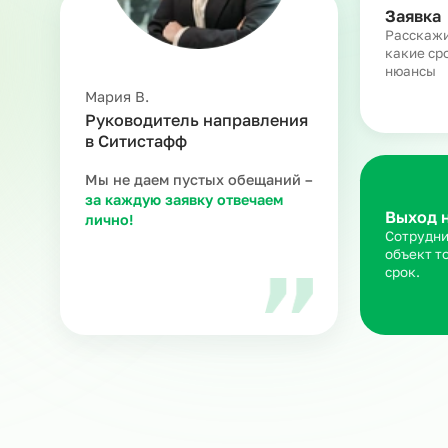
З
Ра
ка
ню
Мария В.
Руководитель направления