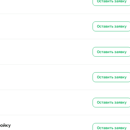
ов на стройку
Ост
ку
Ост
ройку
Ост
Ост
ройку
Ост