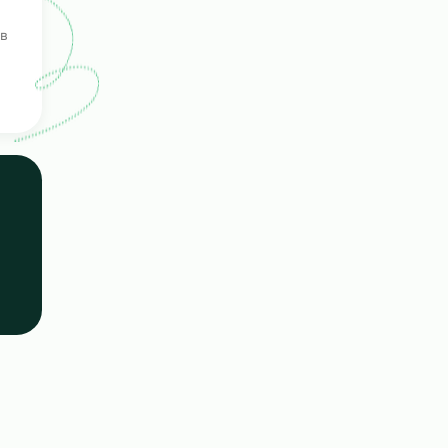
г
е
ерка
ых кандидатов
е навыки.