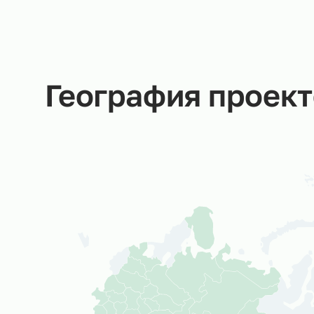
в Ситистафф
Мы не даем пустых обещаний –
за каждую заявку отвечаем
Вы
лично!
Со
об
ср