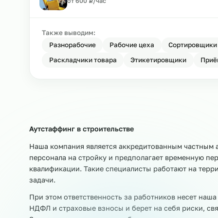
₽
от 450
Р
/час
Аутстаффинг грузчиков на стройк
₽
от 500
Р
/час
Аутстаффинг машинистов кранов 
₽
от 600
Р
/час
Также выводим:
Разнорабочие
Рабочие цеха
Сортир
Раскладчики товара
Этикетировщики