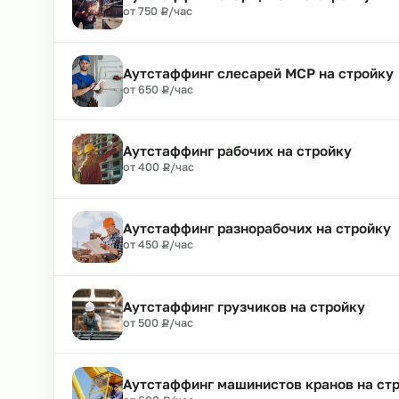
Аутстаффинг водителей погрузчик
₽
от 700
Р
/час
Аутстаффинг сварщиков на строй
₽
от 750
Р
/час
Аутстаффинг слесарей МСР на ст
₽
от 650
Р
/час
Аутстаффинг рабочих на стройку
₽
от 400
Р
/час
Аутстаффинг разнорабочих на ст