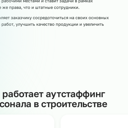
тным агентством занятости. Договор аутстаффинга
ную передачу сотрудников нужной специальности и
а территории заказчика и решают производственные
т наша компания: выплачивает заработную плату, плати
ки, связанные с проверками контролирующих органов.
дников рабочими местами и ставит задачи в рамках
еет те же права, что и штатные сотрудники.
 позволяет заказчику сосредоточиться на своих основ
бъёмов работ, улучшить качество продукции и увеличит