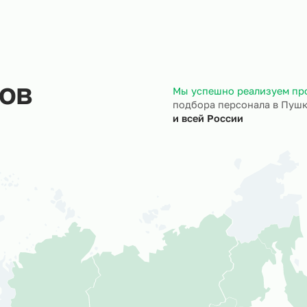
ход на объект
Документы
трудники выходят на ваш
Полностью берём 
ъект точно в назначенный
кадровое и юрид
ок.
сопровождение.