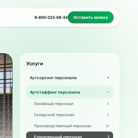
Миграционное сопровождение
Массовый подбор
8-800-222-68-34
Оставить з
Услуги
Аутсорсинг персонала
Аутстаффинг персонала
Линейный персонал
Складской персонал