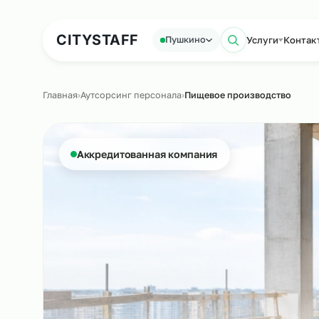
Аутсорсинг персонала
Аутс
CITY
STAFF
Услуги
Пушкино
Поиск по 
Главная
›
Аутсорсинг персонала
›
Пищевое производств
Аккредитованная компания