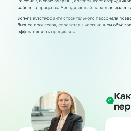
Аутстаффинг в строительстве
Наша компания является аккредитованным час
персонала на стройку и предполагает времен
квалификации. Такие специалисты работают н
задачи.
При этом ответственность за работников несе
НДФЛ и страховые взносы и берет на себя рис
Заказчик, в свою очередь, обеспечивает сотру
рабочего процесса. Арендованный персонал им
Услуга аутстаффинга строительного персонала
бизнес-процессах, справится с увеличением о
эффективность процессов.