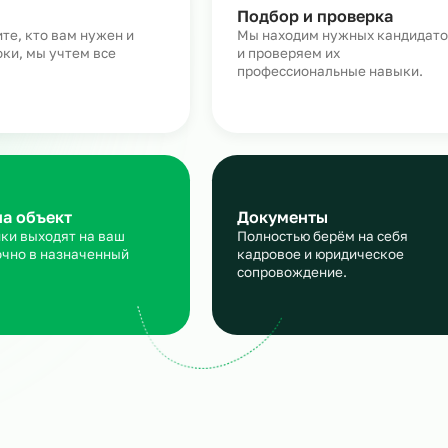
Как работает аутстаффин
персонала в строительств
аявка
Подбор и пров
сскажите, кто вам нужен и
Мы находим нужн
кие сроки, мы учтем все
и проверяем их
ансы
профессиональны