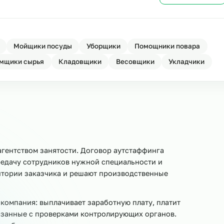
у
Ост
на стройку
Ост
овщики
Мойщики посуды
Уборщики
Помощники 
Приёмщики сырья
Кладовщики
Весовщики
Ук