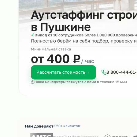
Аутстаффинг ст
в
Пушкине
✓
Вывод от 10 сотрудников Более 1 000 000 пр
Полностью берём на себя подбор, пров
Минимальная ставка
₽
от 400
Р
/ час
Рассчитать стоимость
→
8 800-4
Наши менеджеры свяжутся с вами в течение 15 м