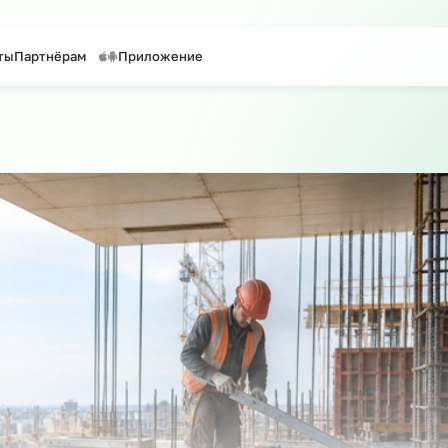
таффинг персонала
Предоставление персонала
Контакты
Партнёрам
Приложение
сайту
о