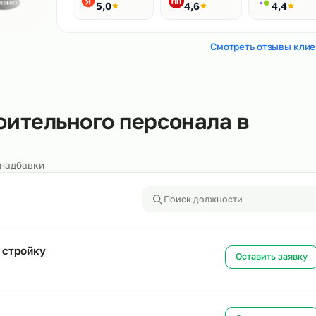
Рейтинги
400+ отзывов
Яндекс
HH.ru
5,0
4,6
Смотреть
строительного персонала в
алоги и надбавки