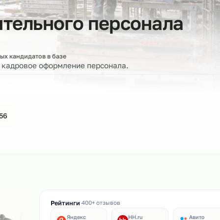
роительного персонал
е
оверенных кандидатов в базе
ерку и кадровое оформление персонала.
44-61-56
ин