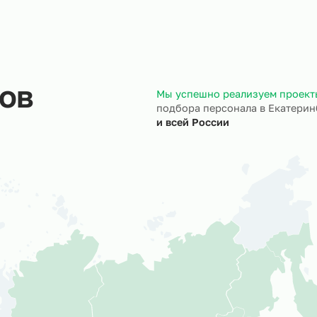
ход на объект
Документы
трудники выходят на ваш
Полностью берём 
ъект точно в назначенный
кадровое и юрид
ок.
сопровождение.