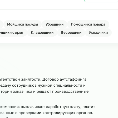
у
Ост
на стройку
Ост
овщики
Мойщики посуды
Уборщики
Помощники 
Приёмщики сырья
Кладовщики
Весовщики
Ук