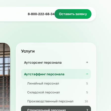
Миграционное сопровождение
Массовый подбор
8-800-222-68-34
Оставить з
Услуги
Аутсорсинг персонала
Аутстаффинг персонала
Линейный персонал
Складской персонал