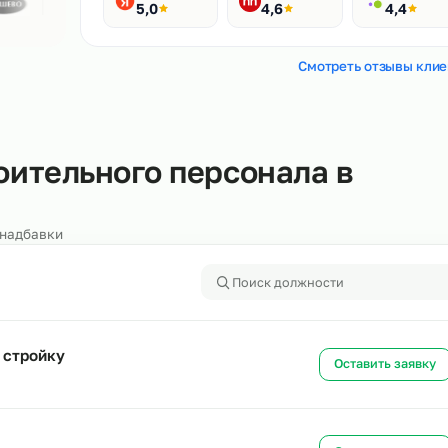
Рейтинги
400+ отзывов
Яндекс
HH.ru
5,0
4,6
Смотреть
строительного персонала в
алоги и надбавки