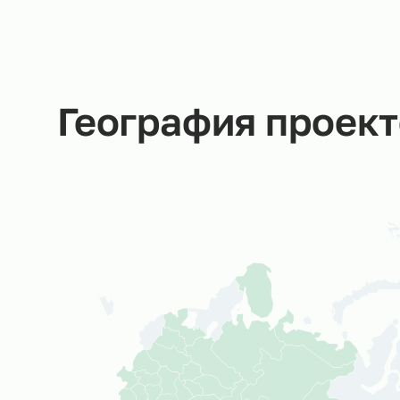
в Ситистафф
Мы не даем пустых обещаний –
за каждую заявку отвечаем
Вы
лично!
Со
об
ср