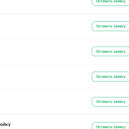
ов на стройку
Ост
ку
Ост
ройку
Ост
Ост
ройку
Ост