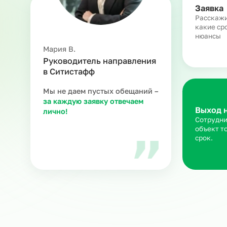
З
Ра
ка
ню
Мария В.
Руководитель направления