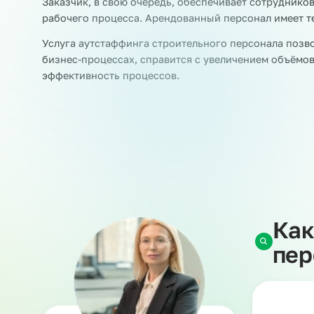
Аутстаффинг в строительстве
Наша компания является аккредитованным час
персонала на стройку и предполагает времен
квалификации. Такие специалисты работают н
задачи.
При этом ответственность за работников несе
НДФЛ и страховые взносы и берет на себя рис
Заказчик, в свою очередь, обеспечивает сотру
рабочего процесса. Арендованный персонал им
Услуга аутстаффинга строительного персонала
бизнес-процессах, справится с увеличением о
эффективность процессов.