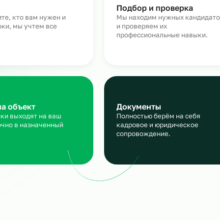
Как работает аутстаффин
персонала в строительств
аявка
Подбор и пров
сскажите, кто вам нужен и
Мы находим нужн
кие сроки, мы учтем все
и проверяем их
ансы
профессиональны