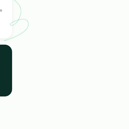
г
е
ерка
ых кандидатов
е навыки.