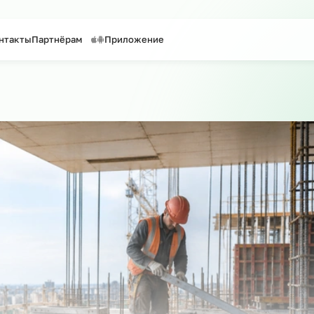
таффинг персонала
Предоставление персонала
уги
Контакты
Партнёрам
Приложение
 по сайту
о