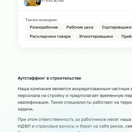
₽
от 450
Р
/час
Аутстаффинг грузчиков на стройк
₽
от 500
Р
/час
Аутстаффинг машинистов кранов 
₽
от 600
Р
/час
Также выводим:
Разнорабочие
Рабочие цеха
Сортир
Раскладчики товара
Этикетировщики