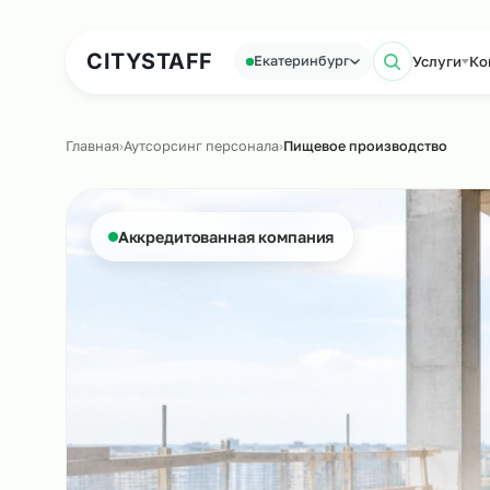
Аутсорсинг персонала
Аутс
CITY
STAFF
Усл
Екатеринбург
Поиск
Главная
›
Аутсорсинг персонала
›
Пищевое производств
Аккредитованная компания