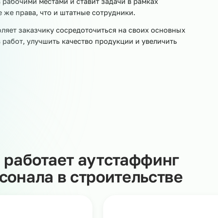
тным агентством занятости. Договор аутстаффинга
ную передачу сотрудников нужной специальности и
а территории заказчика и решают производственные
т наша компания: выплачивает заработную плату, плати
ки, связанные с проверками контролирующих органов.
дников рабочими местами и ставит задачи в рамках
еет те же права, что и штатные сотрудники.
 позволяет заказчику сосредоточиться на своих основ
бъёмов работ, улучшить качество продукции и увеличит