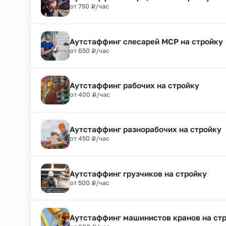
Аутстаффинг водителей погрузчик
₽
от 700
Р
/час
Аутстаффинг сварщиков на строй
₽
от 750
Р
/час
Аутстаффинг слесарей МСР на ст
₽
от 650
Р
/час
Аутстаффинг рабочих на стройку
₽
от 400
Р
/час
Аутстаффинг разнорабочих на ст