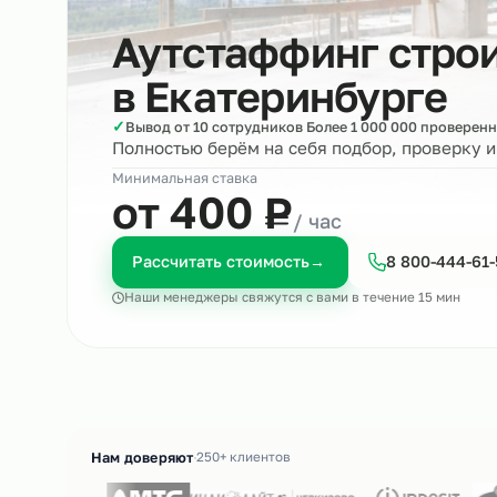
Аутстаффинг ст
в
Екатеринбург
✓
Вывод от 10 сотрудников Более 1 000 000 пр
Полностью берём на себя подбор, пров
Минимальная ставка
₽
от 400
Р
/ час
Рассчитать стоимость
→
8 800-4
Наши менеджеры свяжутся с вами в течение 15 м