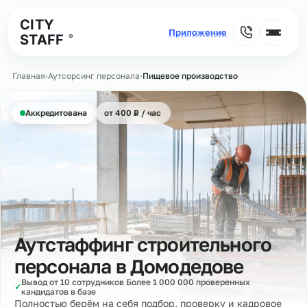
CITY
STAFF
®
Главная
›
Аутсорсинг персонала
›
Пищевое производство
₽
Аккредитована
от 400
Р
/ час
Аутстаффинг строительного
персонала в
Домодедове
Вывод от 10 сотрудников Более 1 000 000 проверенных
✓
кандидатов в базе
Полностью берём на себя подбор, проверку и кадровое