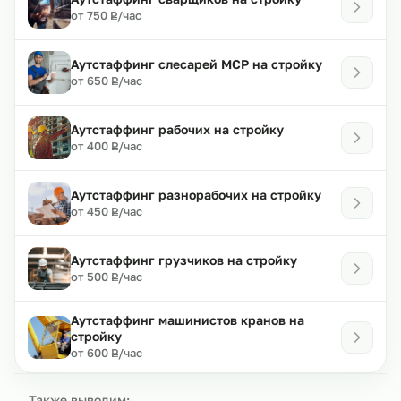
₽
от 750
/час
Р
Аутстаффинг слесарей МСР на стройку
₽
от 650
/час
Р
Аутстаффинг рабочих на стройку
₽
от 400
/час
Р
Аутстаффинг разнорабочих на стройку
₽
от 450
/час
Р
Аутстаффинг грузчиков на стройку
₽
от 500
/час
Р
Аутстаффинг машинистов кранов на
стройку
₽
от 600
/час
Р
Также выводим: