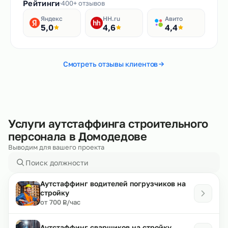
Рейтинги
400+ отзывов
Яндекс
HH.ru
Авито
5,0
4,6
4,4
Смотреть отзывы клиентов
Услуги аутстаффинга строительного
персонала в Домодедове
Выводим для вашего проекта
Аутстаффинг водителей погрузчиков на
стройку
₽
от 700
/час
Р
Аутстаффинг сварщиков на стройку