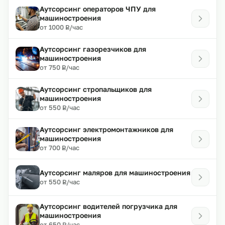
Аутсорсинг операторов ЧПУ для
машиностроения
₽
от 1000
/час
Р
Аутсорсинг газорезчиков для
машиностроения
₽
от 750
/час
Р
Аутсорсинг стропальщиков для
машиностроения
₽
от 550
/час
Р
Аутсорсинг электромонтажников для
машиностроения
₽
от 700
/час
Р
Аутсорсинг маляров для машиностроения
₽
от 550
/час
Р
Аутсорсинг водителей погрузчика для
машиностроения
₽
от 650
/час
Р