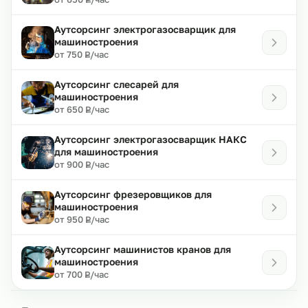
Аутсорсинг электрогазосварщик для
машиностроения
₽
от 750
/час
Р
Аутсорсинг слесарей для
машиностроения
₽
от 650
/час
Р
Аутсорсинг электрогазосварщик НАКС
для машиностроения
₽
от 900
/час
Р
Аутсорсинг фрезеровщиков для
машиностроения
₽
от 950
/час
Р
Аутсорсинг машинистов кранов для
машиностроения
₽
от 700
/час
Р