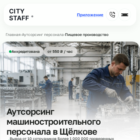
CITY
STAFF
®
Главная
›
Аутсорсинг персонала
›
Пищевое производство
₽
Аккредитована
от 550
Р
/ час
Аутсорсинг
машиностроительного
персонала в
Щёлкове
Вывод от 10 сотрудников Более 1 000 000 проверенных