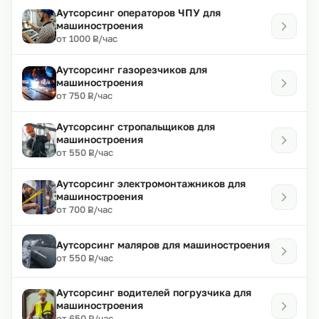
Аутсорсинг операторов ЧПУ для
машиностроения
₽
от 1000
/час
Р
Аутсорсинг газорезчиков для
машиностроения
₽
от 750
/час
Р
Аутсорсинг стропальщиков для
машиностроения
₽
от 550
/час
Р
Аутсорсинг электромонтажников для
машиностроения
₽
от 700
/час
Р
Аутсорсинг маляров для машиностроения
₽
от 550
/час
Р
Аутсорсинг водителей погрузчика для
машиностроения
₽
от 650
/час
Р