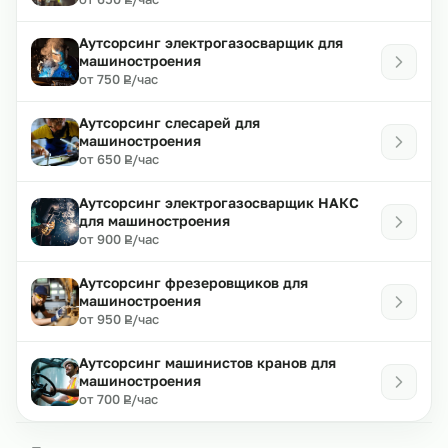
Аутсорсинг электрогазосварщик для
машиностроения
₽
от 750
/час
Р
Аутсорсинг слесарей для
машиностроения
₽
от 650
/час
Р
Аутсорсинг электрогазосварщик НАКС
для машиностроения
₽
от 900
/час
Р
Аутсорсинг фрезеровщиков для
машиностроения
₽
от 950
/час
Р
Аутсорсинг машинистов кранов для
машиностроения
₽
от 700
/час
Р