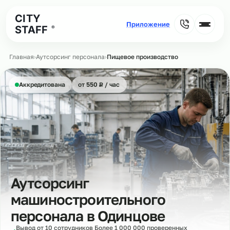
CITY
STAFF
®
Главная
›
Аутсорсинг персонала
›
Пищевое производство
₽
Аккредитована
от 550
Р
/ час
Аутсорсинг
машиностроительного
персонала в
Одинцове
Вывод от 10 сотрудников Более 1 000 000 проверенных