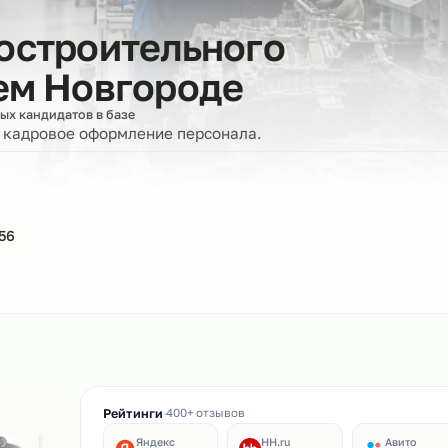
иностроительного
нем Новгороде
оверенных кандидатов в базе
ерку и кадровое оформление персонала.
44-61-56
ин