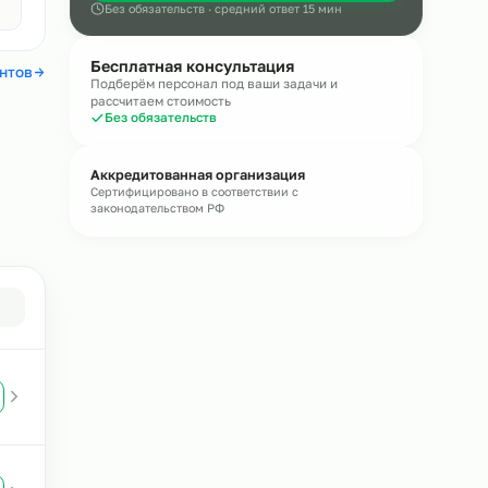
Онлайн
Оставьте обращение — эксперт пере
течение
15 минут
Получить консультацию
Авито
4,4
Без обязательств · средний ответ 15 мин
Бесплатная консультация
 отзывы клиентов
Подберём персонал под ваши задачи и
рассчитаем стоимость
Без обязательств
ния в
Аккредитованная организация
Сертифицировано в соответствии с
законодательством РФ