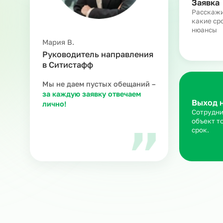
З
Ра
ка
ню
Мария В.