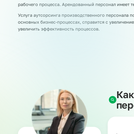
Аутсорсинг персонала на машинопроизводств
Наша компания является аккредитованным час
персонала на производство предполагает вре
квалификации. Такие специалисты работают н
задачи.
При этом ответственность за работников несе
НДФЛ и страховые взносы и берет на себя рис
Заказчик, в свою очередь, обеспечивает сотру
рабочего процесса. Арендованный персонал им
Услуга аутсорсинга производственного персон
основных бизнес-процессах, справится с увел
увеличить эффективность процессов.