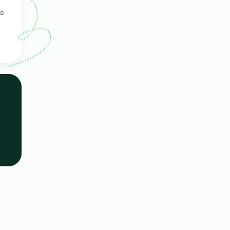
роения
ерка
ых кандидатов
е навыки.