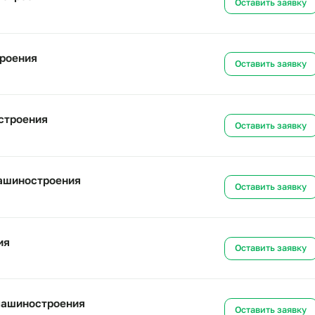
оении
Ост
машиностроения
Ост
шиностроения
Ост
ашиностроения
Ост
 для машиностроения
Ост