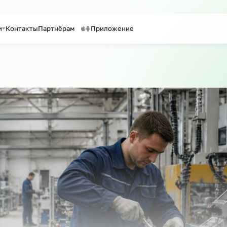
таффинг персонала
Предоставление персонала
Услуги
Контакты
Партнёрам
Приложение
оиск по сайту
о