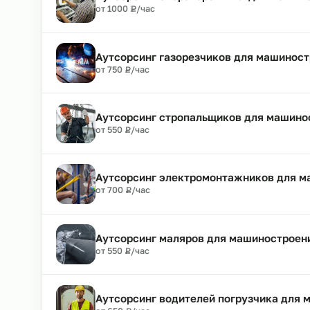
Аутсорсинг токарей в машиностр
₽
от 950
Р
/час
Аутсорсинг операторов ЧПУ для 
₽
от 1000
Р
/час
Аутсорсинг газорезчиков для ма
₽
от 750
Р
/час
Аутсорсинг стропальщиков для м
₽
от 550
Р
/час
Аутсорсинг электромонтажников