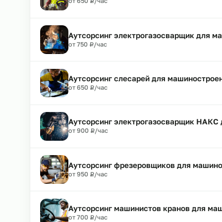
₽
от 700
Р
/час
Аутсорсинг маляров для машинос
₽
от 550
Р
/час
Аутсорсинг водителей погрузчик
₽
от 650
Р
/час
Аутсорсинг электрогазосварщик 
₽
от 750
Р
/час
Аутсорсинг слесарей для машино
₽
от 650
Р
/час