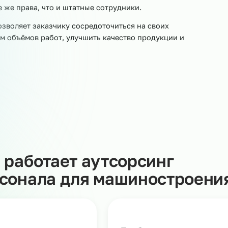
о
тным агентством занятости. Договор аутсорсинга
менную передачу сотрудников нужной специальности и
а территории заказчика и решают производственные
т наша компания: выплачивает заработную плату, плати
ки, связанные с проверками контролирующих органов.
дников рабочими местами и ставит задачи в рамках
еет те же права, что и штатные сотрудники.
ала позволяет заказчику сосредоточиться на своих
ичением объёмов работ, улучшить качество продукции 