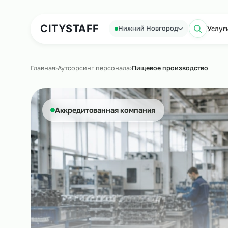
Аутсорсинг персонала
Аутс
CITY
STAFF
Нижний Новгород
П
Главная
›
Аутсорсинг персонала
›
Пищевое производств
Аккредитованная компания