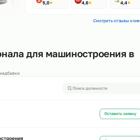
Рейтинги
400+ отзывов
Яндекс
HH.ru
5,0
4,6
Смотреть
ерсонала для машинострое
алоги и надбавки