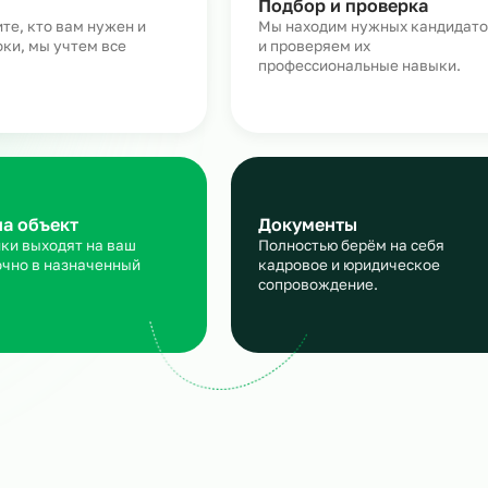
Как работает аутсорсинг
персонала для машиност
аявка
Подбор и пров
сскажите, кто вам нужен и
Мы находим нужн
кие сроки, мы учтем все
и проверяем их
ансы
профессиональны