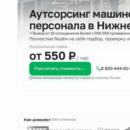
Аутсорсинг маш
персонала в
Ниж
✓
Вывод от 10 сотрудников Более 1 000 000 пр
Полностью берём на себя подбор, пров
Минимальная ставка
₽
от 550
Р
/ час
Рассчитать стоимость
→
8 800-4
Наши менеджеры свяжутся с вами в течение 15 м