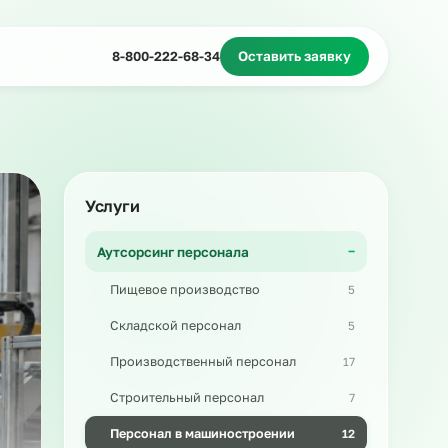
Миграционное сопровождение
Массовый подбор
8-800-222-68-34
Оставить з
Услуги
Аутсорсинг персонала
Пищевое производство
Складской персонал
Производственный персонал
Строительный персонал