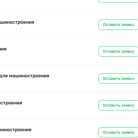
троения
Ост
а для машиностроения
Ост
для машиностроения
Ост
строения
Ост