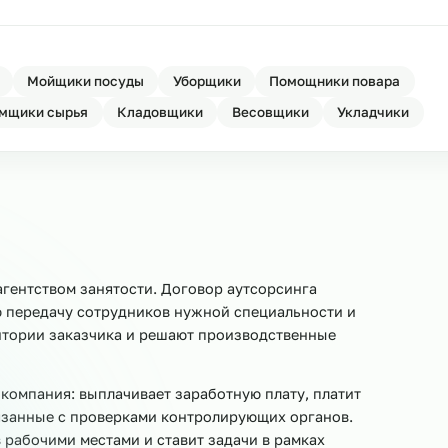
 НАКС для машиностроения
Ост
машиностроения
Ост
ля машиностроения
Ост
овщики
Мойщики посуды
Уборщики
Помощники 
Приёмщики сырья
Кладовщики
Весовщики
Ук