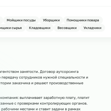
 НАКС для машиностроения
Ост
машиностроения
Ост
ля машиностроения
Ост
овщики
Мойщики посуды
Уборщики
Помощники 
Приёмщики сырья
Кладовщики
Весовщики
Ук