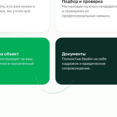
Как работает аутсорсинг
персонала для машиност
аявка
Подбор и пров
сскажите, кто вам нужен и
Мы находим нужн
кие сроки, мы учтем все
и проверяем их
ансы
профессиональны