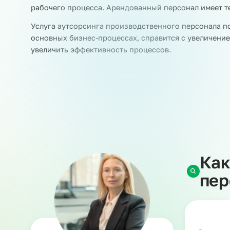
Аутсорсинг персонала на машинопроизводств
Наша компания является аккредитованным час
персонала на производство предполагает вре
квалификации. Такие специалисты работают н
задачи.
При этом ответственность за работников несе
НДФЛ и страховые взносы и берет на себя рис
Заказчик, в свою очередь, обеспечивает сотру
рабочего процесса. Арендованный персонал им
Услуга аутсорсинга производственного персон
основных бизнес-процессах, справится с увел
увеличить эффективность процессов.