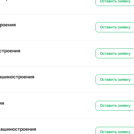
оении
Ост
машиностроения
Ост
шиностроения
Ост
ашиностроения
Ост
 для машиностроения
Ост