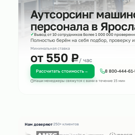
Аутсорсинг маш
персонала в
Яро
✓
Вывод от 10 сотрудников Более 1 000 000 пр
Полностью берём на себя подбор, пров
Минимальная ставка
₽
от 550
Р
/ час
Рассчитать стоимость
→
8 800-4
Наши менеджеры свяжутся с вами в течение 15 м