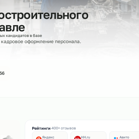
иностроительного
славле
оверенных кандидатов в базе
ерку и кадровое оформление персонала.
44-61-56
ин