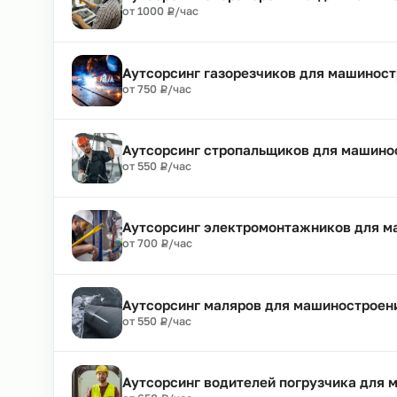
Аутсорсинг токарей в машиностр
₽
от 950
Р
/час
Аутсорсинг операторов ЧПУ для 
₽
от 1000
Р
/час
Аутсорсинг газорезчиков для ма
₽
от 750
Р
/час
Аутсорсинг стропальщиков для м
₽
от 550
Р
/час
Аутсорсинг электромонтажников