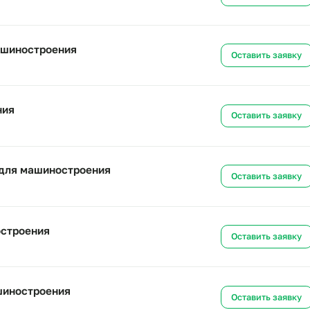
троения
Ост
а для машиностроения
Ост
для машиностроения
Ост
строения
Ост