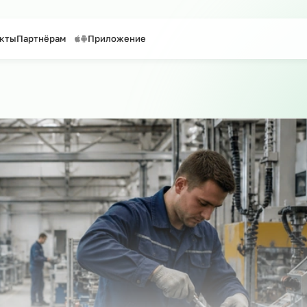
таффинг персонала
Предоставление персонала
Контакты
Партнёрам
Приложение
 сайту
о