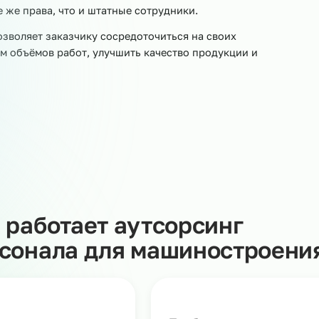
о
тным агентством занятости. Договор аутсорсинга
менную передачу сотрудников нужной специальности и
а территории заказчика и решают производственные
т наша компания: выплачивает заработную плату, плати
ки, связанные с проверками контролирующих органов.
дников рабочими местами и ставит задачи в рамках
еет те же права, что и штатные сотрудники.
ала позволяет заказчику сосредоточиться на своих
ичением объёмов работ, улучшить качество продукции 