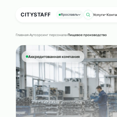
Аутсорсинг персонала
Аутс
CITY
STAFF
Услуги
Ярославль
Поиск по
Главная
›
Аутсорсинг персонала
›
Пищевое производств
Аккредитованная компания