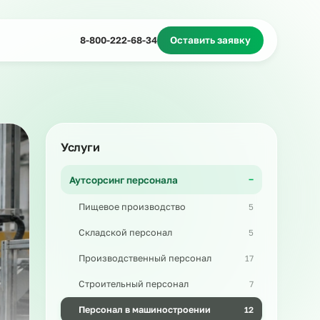
Миграционное сопровождение
Массовый подбор
8-800-222-68-34
Оставить з
Услуги
Аутсорсинг персонала
Пищевое производство
Складской персонал
Производственный персонал
Строительный персонал