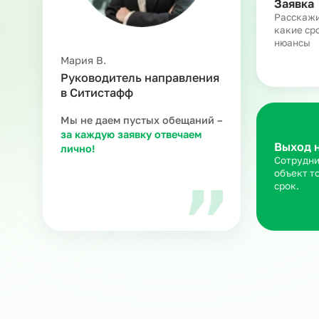
З
Ра
ка
ню
Мария В.