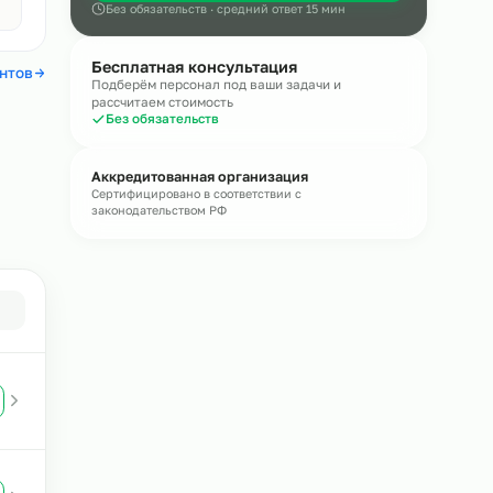
Онлайн
Оставьте обращение — эксперт пере
течение
15 минут
Получить консультацию
Авито
4,4
Без обязательств · средний ответ 15 мин
Бесплатная консультация
 отзывы клиентов
Подберём персонал под ваши задачи и
рассчитаем стоимость
Без обязательств
ния в
Аккредитованная организация
Сертифицировано в соответствии с
законодательством РФ