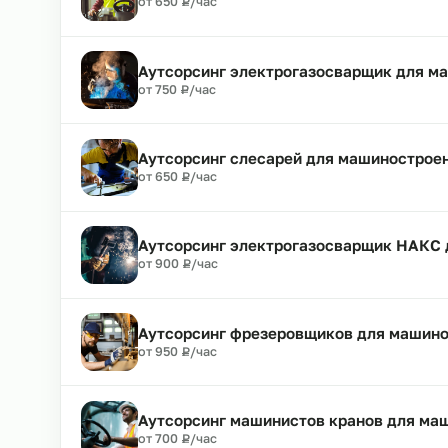
₽
от 700
Р
/час
Аутсорсинг маляров для машинос
₽
от 550
Р
/час
Аутсорсинг водителей погрузчик
₽
от 650
Р
/час
Аутсорсинг электрогазосварщик 
₽
от 750
Р
/час
Аутсорсинг слесарей для машино
₽
от 650
Р
/час