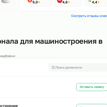
Рейтинги
400+ отзывов
Яндекс
HH.ru
5,0
4,6
Смотреть
ерсонала для машинострое
алоги и надбавки