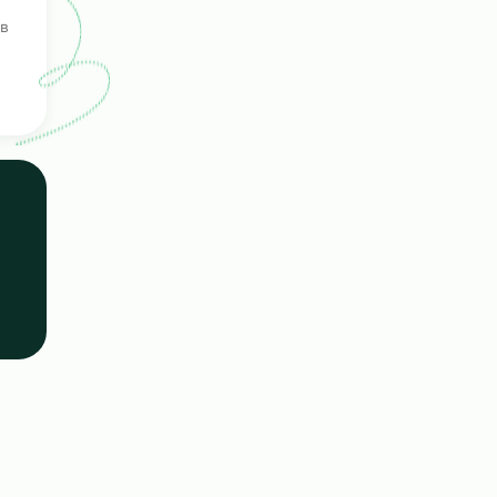
роения
ерка
ых кандидатов
е навыки.