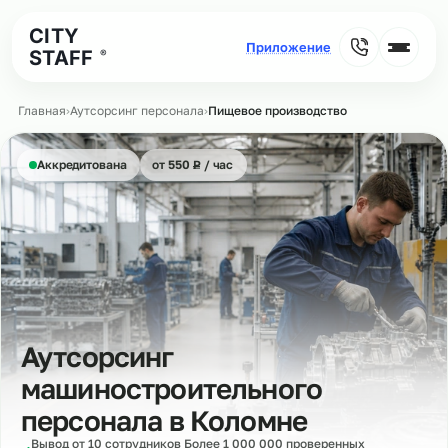
CITY
STAFF
®
Главная
›
Аутсорсинг персонала
›
Пищевое производство
₽
Аккредитована
от 550
Р
/ час
Аутсорсинг
машиностроительного
персонала в
Коломне
Вывод от 10 сотрудников Более 1 000 000 проверенных