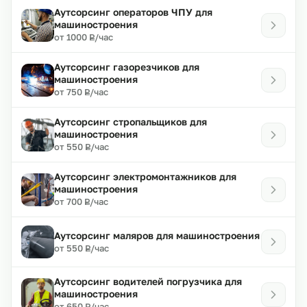
Аутсорсинг операторов ЧПУ для
машиностроения
₽
от 1000
/час
Р
Аутсорсинг газорезчиков для
машиностроения
₽
от 750
/час
Р
Аутсорсинг стропальщиков для
машиностроения
₽
от 550
/час
Р
Аутсорсинг электромонтажников для
машиностроения
₽
от 700
/час
Р
Аутсорсинг маляров для машиностроения
₽
от 550
/час
Р
Аутсорсинг водителей погрузчика для
машиностроения
₽
от 650
/час
Р