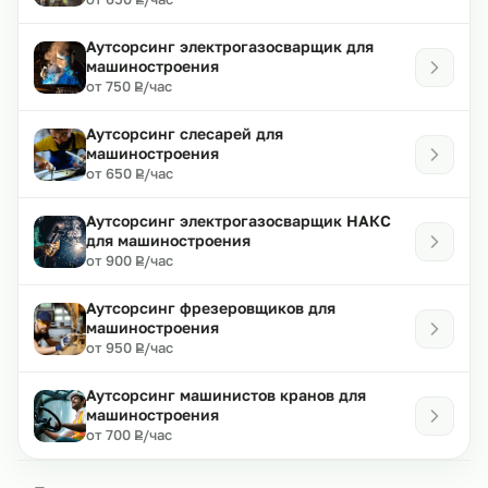
Аутсорсинг электрогазосварщик для
машиностроения
₽
от 750
/час
Р
Аутсорсинг слесарей для
машиностроения
₽
от 650
/час
Р
Аутсорсинг электрогазосварщик НАКС
для машиностроения
₽
от 900
/час
Р
Аутсорсинг фрезеровщиков для
машиностроения
₽
от 950
/час
Р
Аутсорсинг машинистов кранов для
машиностроения
₽
от 700
/час
Р