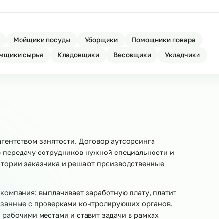
 НАКС для машиностроения
Ост
машиностроения
Ост
ля машиностроения
Ост
овщики
Мойщики посуды
Уборщики
Помощники 
Приёмщики сырья
Кладовщики
Весовщики
Ук