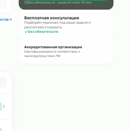
Онлайн
Оставьте обращение — эксперт пере
течение
15 минут
Получить консультацию
Авито
4,4
Без обязательств · средний ответ 15 мин
Бесплатная консультация
 отзывы клиентов
Подберём персонал под ваши задачи и
рассчитаем стоимость
Без обязательств
ния в
Аккредитованная организация
Сертифицировано в соответствии с
законодательством РФ