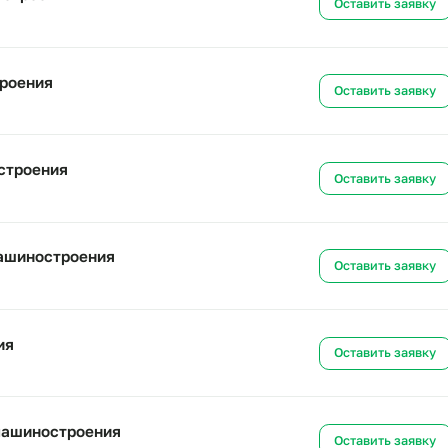
оении
Ост
машиностроения
Ост
шиностроения
Ост
ашиностроения
Ост
 для машиностроения
Ост