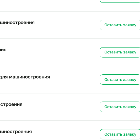
троения
Ост
а для машиностроения
Ост
для машиностроения
Ост
строения
Ост