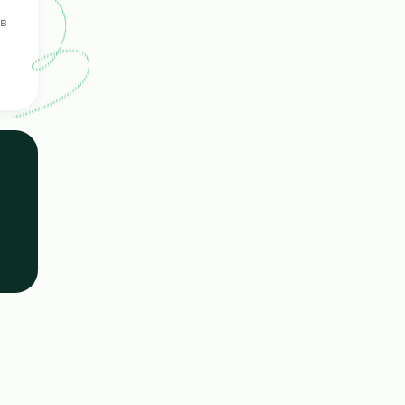
роения
ерка
ых кандидатов
е навыки.