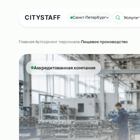
Аутсорсинг персонала
Аутс
CITY
STAFF
У
Санкт‑Петербург
Пои
Главная
›
Аутсорсинг персонала
›
Пищевое производств
Аккредитованная компания