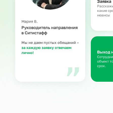
З
Ра
ка
ню
Мария В.