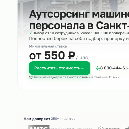
Аутсорсинг маш
персонала в
Сан
✓
Вывод от 10 сотрудников Более 1 000 000 пр
Полностью берём на себя подбор, пров
Минимальная ставка
₽
от 550
Р
/ час
Рассчитать стоимость
→
8 800-4
Наши менеджеры свяжутся с вами в течение 15 м