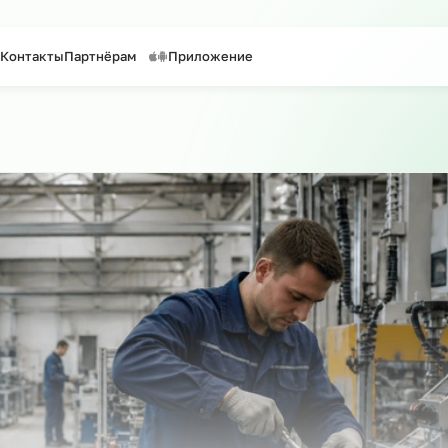
таффинг персонала
Предоставление персонала
слуги
Контакты
Партнёрам
Приложение
ск по сайту
о