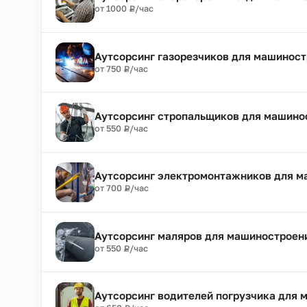
Аутсорсинг токарей в машиностр
₽
от 950
Р
/час
Аутсорсинг операторов ЧПУ для 
₽
от 1000
Р
/час
Аутсорсинг газорезчиков для ма
₽
от 750
Р
/час
Аутсорсинг стропальщиков для м
₽
от 550
Р
/час
Аутсорсинг электромонтажников