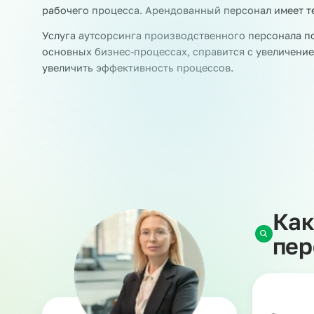
Аутсорсинг персонала на машинопроизводств
Наша компания является аккредитованным час
персонала на производство предполагает вре
квалификации. Такие специалисты работают н
задачи.
При этом ответственность за работников несе
НДФЛ и страховые взносы и берет на себя рис
Заказчик, в свою очередь, обеспечивает сотру
рабочего процесса. Арендованный персонал им
Услуга аутсорсинга производственного персон
основных бизнес-процессах, справится с увел
увеличить эффективность процессов.