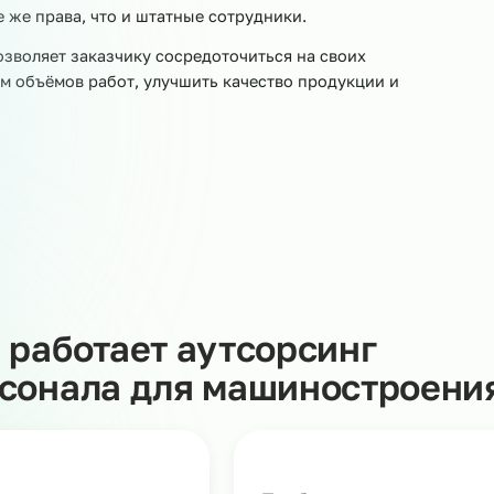
о
тным агентством занятости. Договор аутсорсинга
менную передачу сотрудников нужной специальности и
а территории заказчика и решают производственные
т наша компания: выплачивает заработную плату, плати
ки, связанные с проверками контролирующих органов.
дников рабочими местами и ставит задачи в рамках
еет те же права, что и штатные сотрудники.
ала позволяет заказчику сосредоточиться на своих
ичением объёмов работ, улучшить качество продукции 