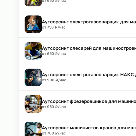
₽
от 700
Р
/час
Аутсорсинг маляров для машинос
₽
от 550
Р
/час
Аутсорсинг водителей погрузчик
₽
от 650
Р
/час
Аутсорсинг электрогазосварщик 
₽
от 750
Р
/час
Аутсорсинг слесарей для машино
₽
от 650
Р
/час