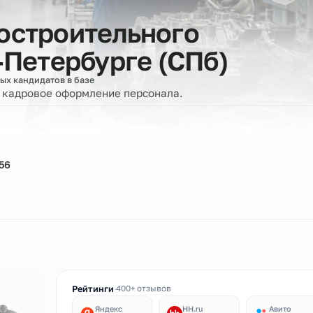
иностроительного
кт‑Петербурге (СПб)
оверенных кандидатов в базе
ерку и кадровое оформление персонала.
44-61-56
ин