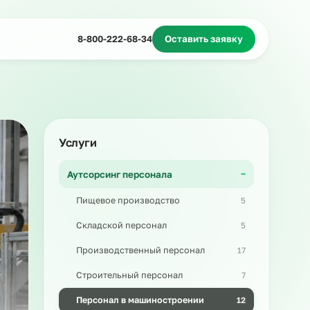
Миграционное сопровождение
Массовый подбор
8-800-222-68-34
Оставить з
Услуги
Аутсорсинг персонала
Пищевое производство
Складской персонал
Производственный персонал
Строительный персонал