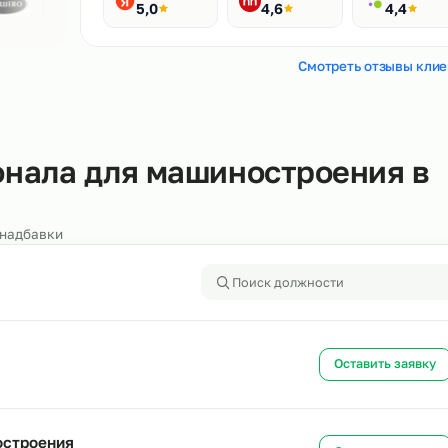
Рейтинги
400+ отзывов
Яндекс
HH.ru
5,0
4,6
Смотреть
ерсонала для машинострое
б)
алоги и надбавки