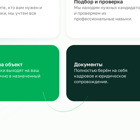
Как работает аутсорсинг
персонала для машиност
аявка
Подбор и пров
сскажите, кто вам нужен и
Мы находим нужн
кие сроки, мы учтем все
и проверяем их
ансы
профессиональны