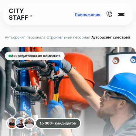
CITY
STAFF
®
Аутсорсинг персонала
›
Строительный персонал
›
Аутсорсинг слесарей МС
Аккредитованная компания
15 000+ кандидатов