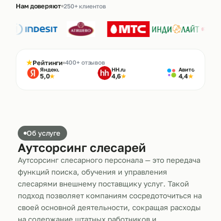
Нам доверяют
250+ клиентов
★
Рейтинги
400+ отзывов
Яндекс
HH.ru
Авито
5,0
4,6
4,4
★
★
★
Об услуге
Аутсорсинг слесарей
Аутсорсинг слесарного персонала — это передача
функций поиска, обучения и управления
слесарями внешнему поставщику услуг. Такой
подход позволяет компаниям сосредоточиться на
своей основной деятельности, сокращая расходы
на содержание штатных работников и