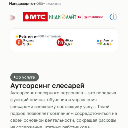
Нам доверяют
250+ клиентов
★
Рейтинги
400+ отзывов
Яндекс
HH.ru
Авито
5,0
4,6
4,4
★
★
★
Об услуге
Аутсорсинг слесарей
Аутсорсинг слесарного персонала — это передача
функций поиска, обучения и управления
слесарями внешнему поставщику услуг. Такой
подход позволяет компаниям сосредоточиться на
своей основной деятельности, сокращая расходы
на содержание штатных работников и