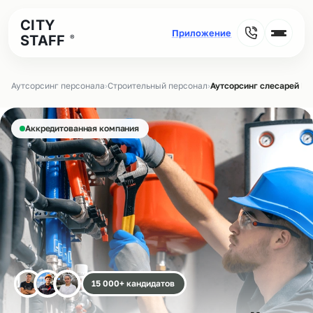
CITY
STAFF
®
Аутсорсинг персонала
›
Строительный персонал
›
Аутсорсинг слесарей МС
Аккредитованная компания
15 000+ кандидатов