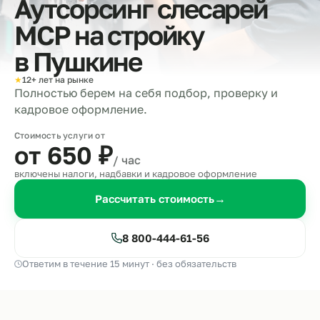
Аутсорсинг слесарей
МСР на стройку
в
Пушкине
★
12+ лет на рынке
Полностью берем на себя подбор, проверку и
кадровое оформление.
Стоимость услуги от
от 650
₽
/ час
включены налоги, надбавки и кадровое оформление
Рассчитать стоимость
→
8 800-444-61-56
Ответим в течение 15 минут · без обязательств