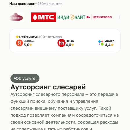
Нам доверяют
250+ клиентов
★
Рейтинги
400+ отзывов
Яндекс
HH.ru
Авито
5,0
4,6
4,4
★
★
★
Об услуге
Аутсорсинг слесарей
Аутсорсинг слесарного персонала — это передача
функций поиска, обучения и управления
слесарями внешнему поставщику услуг. Такой
подход позволяет компаниям сосредоточиться на
своей основной деятельности, сокращая расходы
на содержание штатных работников и