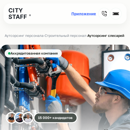
CITY
STAFF
®
Аутсорсинг персонала
›
Строительный персонал
›
Аутсорсинг слесарей МС
Аккредитованная компания
15 000+ кандидатов