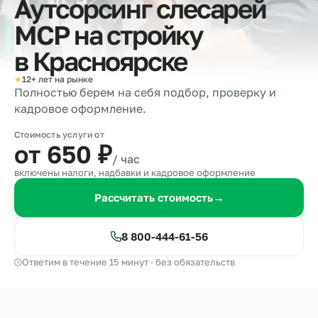
Аутсорсинг слесарей
МСР на стройку
в
Красноярске
★
12+ лет на рынке
Полностью берем на себя подбор, проверку и
кадровое оформление.
Стоимость услуги от
от 650
₽
/ час
включены налоги, надбавки и кадровое оформление
Рассчитать стоимость
→
8 800-444-61-56
Ответим в течение 15 минут · без обязательств