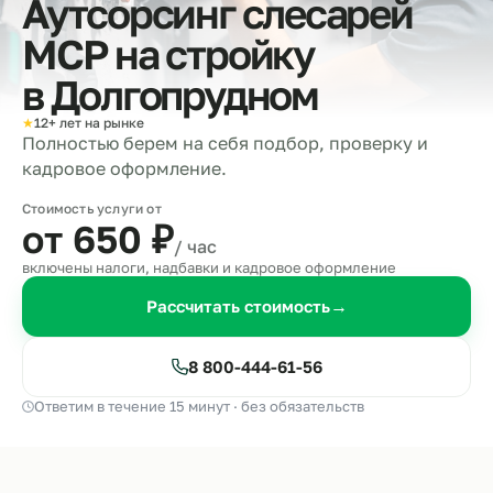
Аутсорсинг слесарей
МСР на стройку
в
Долгопрудном
★
12+ лет на рынке
Полностью берем на себя подбор, проверку и
кадровое оформление.
Стоимость услуги от
от 650
₽
/ час
включены налоги, надбавки и кадровое оформление
Рассчитать стоимость
→
8 800-444-61-56
Ответим в течение 15 минут · без обязательств