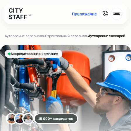
CITY
STAFF
®
Аутсорсинг персонала
›
Строительный персонал
›
Аутсорсинг слесарей МС
Аккредитованная компания
15 000+ кандидатов