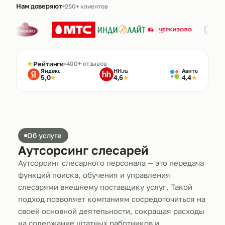
Нам доверяют
250+ клиентов
★
Рейтинги
400+ отзывов
Яндекс
HH.ru
Авито
5,0
4,6
4,4
★
★
★
Об услуге
Аутсорсинг слесарей
Аутсорсинг слесарного персонала — это передача
функций поиска, обучения и управления
слесарями внешнему поставщику услуг. Такой
подход позволяет компаниям сосредоточиться на
своей основной деятельности, сокращая расходы
на содержание штатных работников и