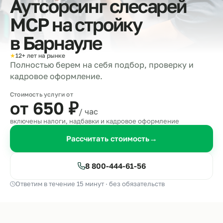
Аутсорсинг слесарей
МСР на стройку
в
Барнауле
★
12+ лет на рынке
Полностью берем на себя подбор, проверку и
кадровое оформление.
Стоимость услуги от
от 650
₽
/ час
включены налоги, надбавки и кадровое оформление
Рассчитать стоимость
→
8 800-444-61-56
Ответим в течение 15 минут · без обязательств