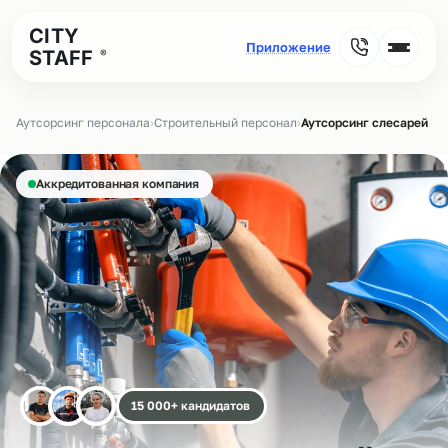
CITY
STAFF
®
Аутсорсинг персонала
›
Строительный персонал
›
Аутсорсинг слесарей МС
Аккредитованная компания
15 000+ кандидатов