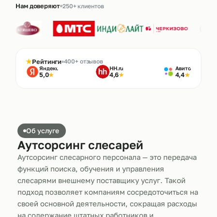
Нам доверяют
250+ клиентов
★
Рейтинги
400+ отзывов
Яндекс
HH.ru
Авито
5,0
4,6
4,4
★
★
★
Об услуге
Аутсорсинг слесарей
Аутсорсинг слесарного персонала — это передача
функций поиска, обучения и управления
слесарями внешнему поставщику услуг. Такой
подход позволяет компаниям сосредоточиться на
своей основной деятельности, сокращая расходы
на содержание штатных работников и