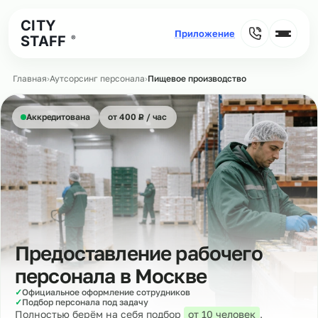
CITY
STAFF
®
Главная
›
Аутсорсинг персонала
›
Пищевое производство
₽
Аккредитована
от 400
Р
/ час
Предоставление рабочего
персонала в
Москве
✓
Официальное оформление сотрудников
✓
Подбор персонала под задачу
Полностью берём на себя подбор
от 10 человек
,