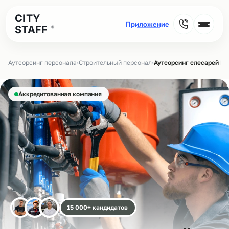
CITY
STAFF
®
Аутсорсинг персонала
›
Строительный персонал
›
Аутсорсинг слесарей МС
Аккредитованная компания
15 000+ кандидатов