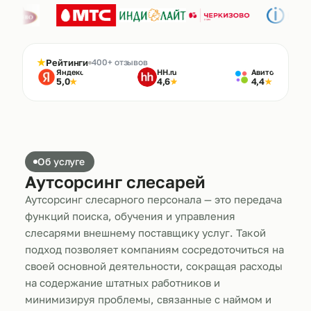
★
Рейтинги
400+ отзывов
Яндекс
HH.ru
Авито
5,0
4,6
4,4
★
★
★
Об услуге
Аутсорсинг слесарей
Аутсорсинг слесарного персонала — это передача
функций поиска, обучения и управления
слесарями внешнему поставщику услуг. Такой
подход позволяет компаниям сосредоточиться на
своей основной деятельности, сокращая расходы
на содержание штатных работников и
минимизируя проблемы, связанные с наймом и