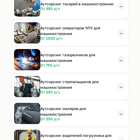
Аутсорсинг токарей в машиностроении
→
От 950 р/ч
Аутсорсинг операторов ЧПУ для
→
машиностроения
От 1000 р/ч
Аутсорсинг газорезчиков для
→
машиностроения
От 750 р/ч
Аутсорсинг стропальщиков для
→
машиностроения
От 550 р/ч
Аутсорсинг маляров для
→
машиностроения
От 550 р/ч
Аутсорсинг водителей погрузчика для