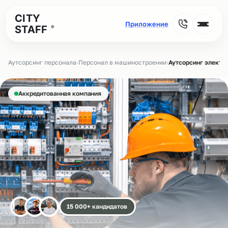
CITY
STAFF
®
Аутсорсинг персонала
›
Персонал в машиностроении
›
Аутсорсинг электр
Аккредитованная компания
15 000+ кандидатов