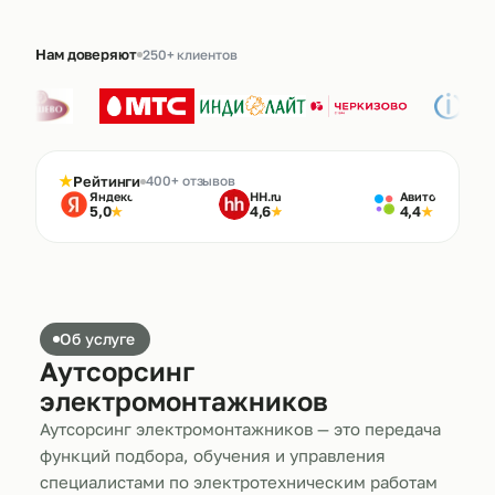
Нам доверяют
250+ клиентов
★
Рейтинги
400+ отзывов
Яндекс
HH.ru
Авито
5,0
4,6
4,4
★
★
★
Об услуге
Аутсорсинг
электромонтажников
Аутсорсинг электромонтажников — это передача
функций подбора, обучения и управления
специалистами по электротехническим работам