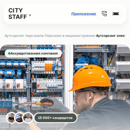
CITY
STAFF
®
Аутсорсинг персонала
›
Персонал в машиностроении
›
Аутсорсинг электр
Аккредитованная компания
15 000+ кандидатов