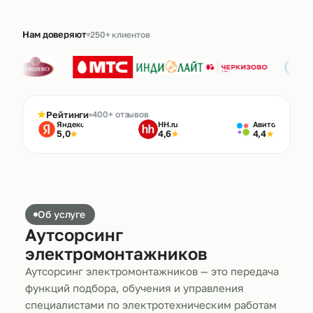
Нам доверяют
250+ клиентов
★
Рейтинги
400+ отзывов
Яндекс
HH.ru
Авито
5,0
4,6
4,4
★
★
★
Об услуге
Аутсорсинг
электромонтажников
Аутсорсинг электромонтажников — это передача
функций подбора, обучения и управления
специалистами по электротехническим работам