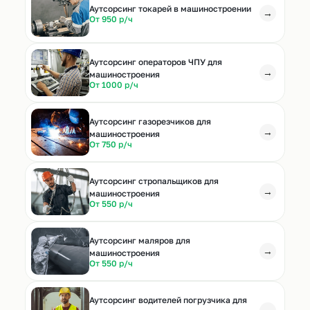
Аутсорсинг токарей в машиностроении
→
От 950 р/ч
Аутсорсинг операторов ЧПУ для
→
машиностроения
От 1000 р/ч
Аутсорсинг газорезчиков для
→
машиностроения
От 750 р/ч
Аутсорсинг стропальщиков для
→
машиностроения
От 550 р/ч
Аутсорсинг маляров для
→
машиностроения
От 550 р/ч
Аутсорсинг водителей погрузчика для