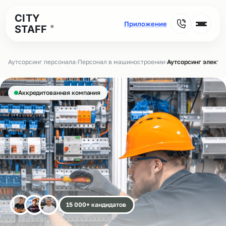
CITY
STAFF
®
Аутсорсинг персонала
›
Персонал в машиностроении
›
Аутсорсинг электр
Аккредитованная компания
15 000+ кандидатов