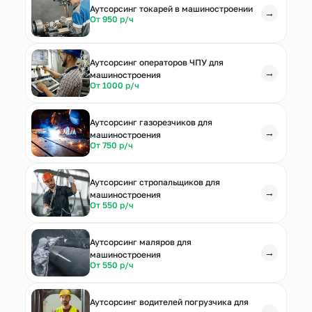
Аутсорсинг токарей в машиностроении
→
От 950 р/ч
Аутсорсинг операторов ЧПУ для
→
машиностроения
От 1000 р/ч
Аутсорсинг газорезчиков для
→
машиностроения
От 750 р/ч
Аутсорсинг стропальщиков для
→
машиностроения
От 550 р/ч
Аутсорсинг маляров для
→
машиностроения
От 550 р/ч
Аутсорсинг водителей погрузчика для