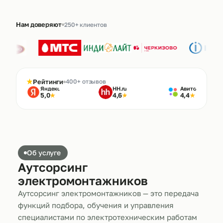
Нам доверяют
250+ клиентов
★
Рейтинги
400+ отзывов
Яндекс
HH.ru
Авито
5,0
4,6
4,4
★
★
★
Об услуге
Аутсорсинг
электромонтажников
Аутсорсинг электромонтажников — это передача
функций подбора, обучения и управления
специалистами по электротехническим работам