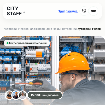
CITY
STAFF
®
Аутсорсинг персонала
›
Персонал в машиностроении
›
Аутсорсинг электр
Аккредитованная компания
15 000+ кандидатов