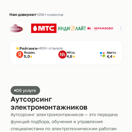
Нам доверяют
250+ клиентов
★
Рейтинги
400+ отзывов
Яндекс
HH.ru
Авито
5,0
4,6
4,4
★
★
★
Об услуге
Аутсорсинг
электромонтажников
Аутсорсинг электромонтажников — это передача
функций подбора, обучения и управления
специалистами по электротехническим работам