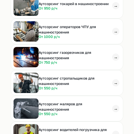
Аутсорсинг токарей в машиностроении
→
От 950 р/ч
Аутсорсинг операторов ЧПУ для
→
машиностроения
От 1000 р/ч
Аутсорсинг газорезчиков для
→
машиностроения
От 750 р/ч
Аутсорсинг стропальщиков для
→
машиностроения
От 550 р/ч
Аутсорсинг маляров для
→
машиностроения
От 550 р/ч
Аутсорсинг водителей погрузчика для