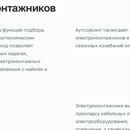
омонтажников
редача функций подбора,
Аутсорсинг 
 электротехническим
электромонт
ой подход позволяет
сезонных ко
лючевых задачах,
ость электромонтажных
ски, связанные с наймом и