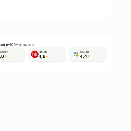
★
Рейтинги
400+ отзывов
Яндекс
HH.ru
Авито
5,0
4,6
4,4
★
★
★