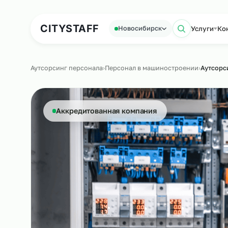
Аутсорсинг персонала
Аутс
CITY
STAFF
Усл
Новосибирск
Поиск
Аутсорсинг персонала
›
Персонал в машиностроении
›
А
Аккредитованная компания