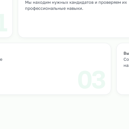
т
м персонал
Подбор и проверка кандидатов
учтем
Мы находим нужных кандидатов и п
профессиональные навыки.
01