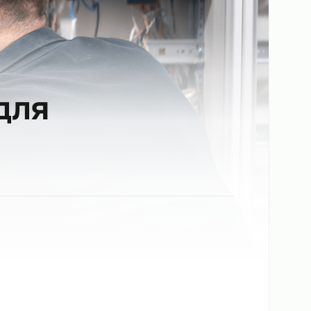
ков для
ске