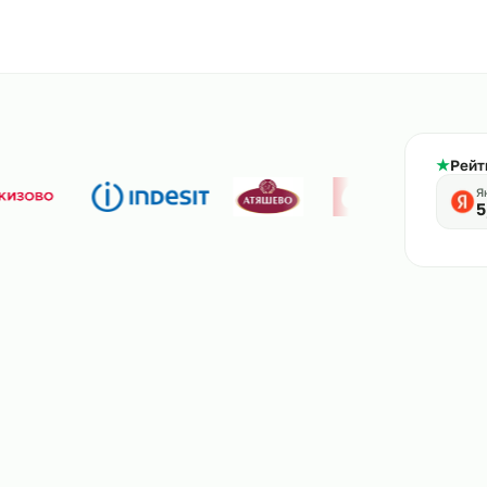
800-444-61-56
тв