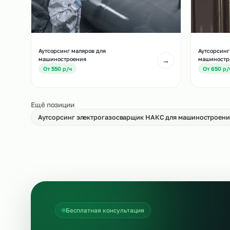
Ау
Аутсорсинг токарей в машиностроении
ма
→
От 950 р/ч
О