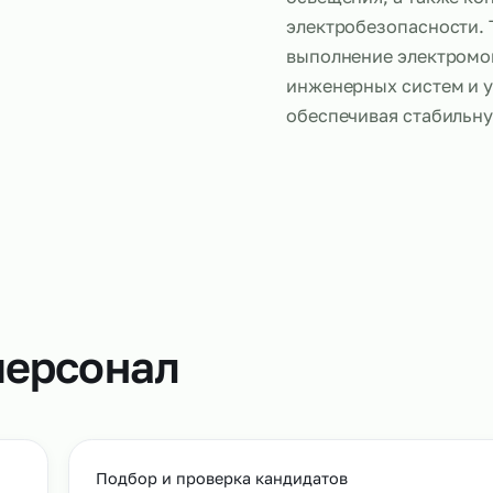
Электромон
прокладку к
электрообо
освещения, 
электробезо
выполнение
инженерных 
обеспечивая