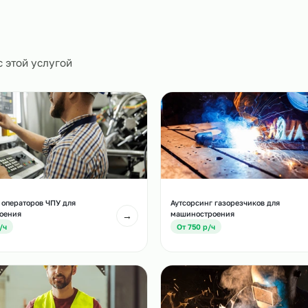
ическое
0
и
есте с этой услугой