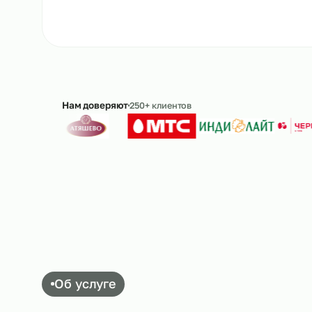
Рассчитать стоимость
→
8 
Ответим в течение 15 минут · без обязательс
Нам доверяют
250+ клиентов