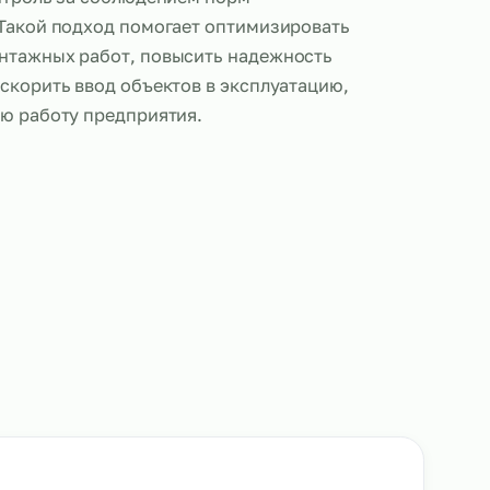
тажники выполняют все ключевые обязанности, в
абельных линий, установку и подключение
рудования, монтаж распределительных щитов и с
а также контроль за соблюдением норм
пасности. Такой подход помогает оптимизироват
 электромонтажных работ, повысить надежность
систем и ускорить ввод объектов в эксплуатацию
 стабильную работу предприятия.