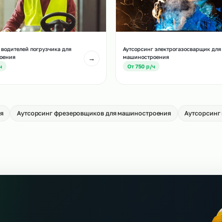
тсорсинг операторов ЧПУ для
Аутсорсинг газорез
шиностроения
машиностроения
→
т 1000 р/ч
От 750 р/ч