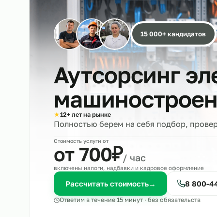
15 000+ кандида
Аутсорсинг 
машиностро
★
12+ лет на рынке
Полностью берем на себя подбор, 
Стоимость услуги от
₽
от 700
/ час
включены налоги, надбавки и кадровое оформле