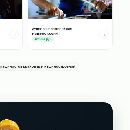
чиков для
Аутсорсинг стропальщиков для
машиностроения
→
От 550 р/ч