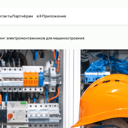
таффинг персонала
Предоставление персонала
уги
Контакты
Партнёрам
Приложение
 по сайту
утсорсинг электромонтажников для машиностроения