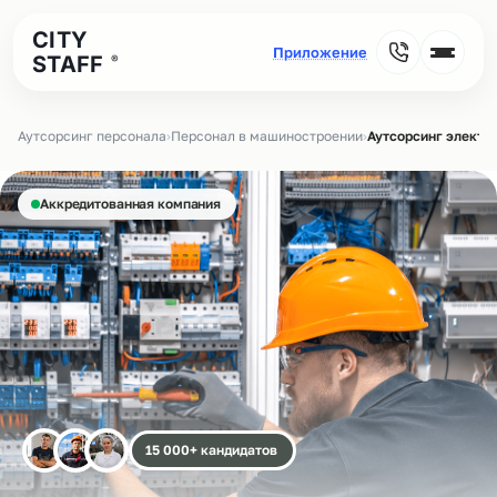
CITY
STAFF
®
Аутсорсинг персонала
›
Персонал в машиностроении
›
Аутсорсинг электр
Аккредитованная компания
15 000+ кандидатов