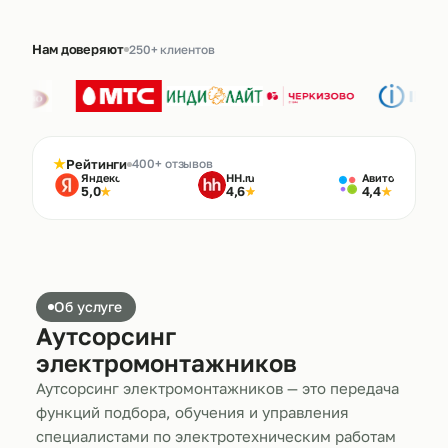
Нам доверяют
250+ клиентов
★
Рейтинги
400+ отзывов
Яндекс
HH.ru
Авито
5,0
4,6
4,4
★
★
★
Об услуге
Аутсорсинг
электромонтажников
Аутсорсинг электромонтажников — это передача
функций подбора, обучения и управления
специалистами по электротехническим работам