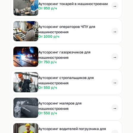
Аутсорсинг токарей в машиностроении
→
От 950 р/ч
Аутсорсинг операторов ЧПУ для
→
машиностроения
От 1000 р/ч
Аутсорсинг газорезчиков для
→
машиностроения
От 750 р/ч
Аутсорсинг стропальщиков для
→
машиностроения
От 550 р/ч
Аутсорсинг маляров для
→
машиностроения
От 550 р/ч
Аутсорсинг водителей погрузчика для