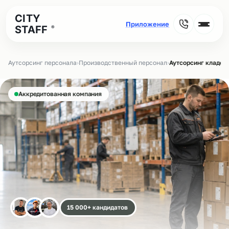
CITY
STAFF
®
Аутсорсинг персонала
›
Производственный персонал
›
Аутсорсинг кладов
Аккредитованная компания
15 000+ кандидатов