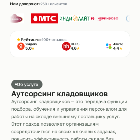
Нам доверяют
250+ клиентов
★
Рейтинги
400+ отзывов
Яндекс
HH.ru
Авито
5,0
4,6
4,4
★
★
★
Об услуге
Аутсорсинг кладовщиков
Аутсорсинг кладовщиков — это передача функций
подбора, обучения и управления персоналом для
работы на складе внешнему поставщику услуг.
Этот подход позволяет организациям
сосредоточиться на своих ключевых задачах,
повысить эффективность работы склада без