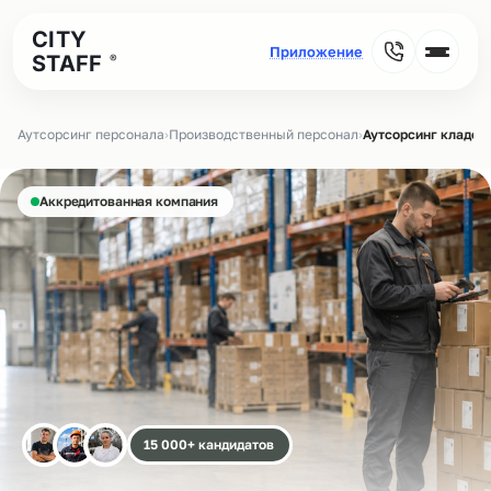
CITY
STAFF
®
Аутсорсинг персонала
›
Производственный персонал
›
Аутсорсинг кладов
Аккредитованная компания
15 000+ кандидатов