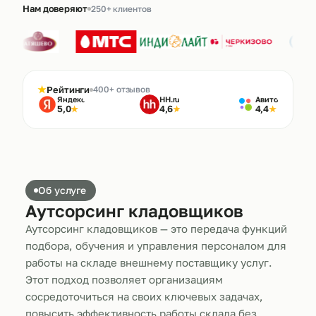
Нам доверяют
250+ клиентов
★
Рейтинги
400+ отзывов
Яндекс
HH.ru
Авито
5,0
4,6
4,4
★
★
★
Об услуге
Аутсорсинг кладовщиков
Аутсорсинг кладовщиков — это передача функций
подбора, обучения и управления персоналом для
работы на складе внешнему поставщику услуг.
Этот подход позволяет организациям
сосредоточиться на своих ключевых задачах,
повысить эффективность работы склада без