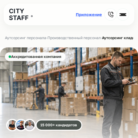
CITY
STAFF
®
Аутсорсинг персонала
›
Производственный персонал
›
Аутсорсинг кладов
Аккредитованная компания
15 000+ кандидатов