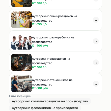
От 700 р/ч
Аутсорсинг сканировщиков на
→
производство
От 650 р/ч
Аутсорсинг разнорабочих на
→
производство
От 400 р/ч
Аутсорсинг сварщиков на
→
производство
От 700 р/ч
Аутсорсинг станочников на
→
производство
От 600 р/ч
Ещё позиции
Аутсорсинг комплектовщиков на производство
Аутсорсинг фасовщиков на производство