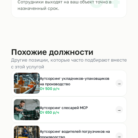
Сотрудники выходят на ваш объект точно в
назначенный срок.
Похожие должности
Другие позиции, которые часто подбирают вместе
с этой услугой
Аутсорсинг укладчиков-упаковщиков
→
на производство
От 500 р/ч
Аутсорсинг слесарей МСР
→
От 650 р/ч
Аутсорсинг водителей погрузчиков на
→
производство