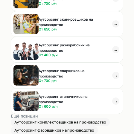
От 700 р/ч
Аутсорсинг сканировщиков на
→
производство
От 650 р/ч
Аутсорсинг разнорабочих на
→
производство
От 400 р/ч
Аутсорсинг сварщиков на
→
производство
От 700 р/ч
Аутсорсинг станочников на
→
производство
От 600 р/ч
Ещё позиции
Аутсорсинг комплектовщиков на производство
Аутсорсинг фасовщиков на производство