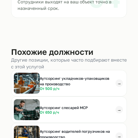
Сотрудники выходят на ваш объект точно в
назначенный срок.
Похожие должности
Другие позиции, которые часто подбирают вместе
с этой услугой
Аутсорсинг укладчиков-упаковщиков
→
на производство
От 500 р/ч
Аутсорсинг слесарей МСР
→
От 650 р/ч
Аутсорсинг водителей погрузчиков на
→
производство