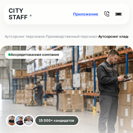
CITY
STAFF
®
Аутсорсинг персонала
›
Производственный персонал
›
Аутсорсинг кладов
Аккредитованная компания
15 000+ кандидатов