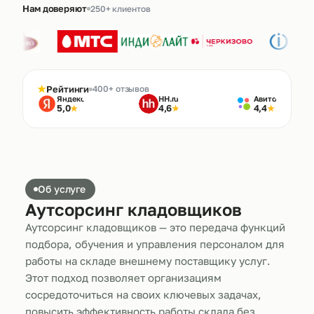
Нам доверяют
250+ клиентов
★
Рейтинги
400+ отзывов
Яндекс
HH.ru
Авито
5,0
4,6
4,4
★
★
★
Об услуге
Аутсорсинг кладовщиков
Аутсорсинг кладовщиков — это передача функций
подбора, обучения и управления персоналом для
работы на складе внешнему поставщику услуг.
Этот подход позволяет организациям
сосредоточиться на своих ключевых задачах,
повысить эффективность работы склада без