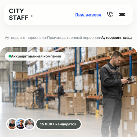
CITY
STAFF
®
Аутсорсинг персонала
›
Производственный персонал
›
Аутсорсинг кладов
Аккредитованная компания
15 000+ кандидатов