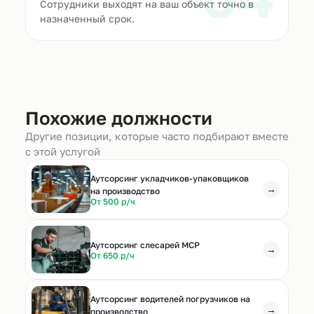
Сотрудники выходят на ваш объект точно в
назначенный срок.
Похожие должности
Другие позиции, которые часто подбирают вместе
с этой услугой
Аутсорсинг укладчиков-упаковщиков
→
на производство
От 500 р/ч
Аутсорсинг слесарей МСР
→
От 650 р/ч
Аутсорсинг водителей погрузчиков на
→
производство