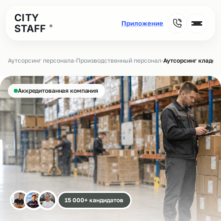
CITY
STAFF
®
Аутсорсинг персонала
›
Производственный персонал
›
Аутсорсинг кладов
Аккредитованная компания
15 000+ кандидатов