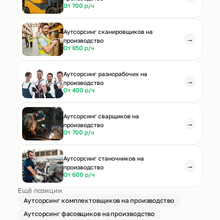
От 700 р/ч
Аутсорсинг сканировщиков на
→
производство
От 650 р/ч
Аутсорсинг разнорабочих на
→
производство
От 400 р/ч
Аутсорсинг сварщиков на
→
производство
От 700 р/ч
Аутсорсинг станочников на
→
производство
От 600 р/ч
Ещё позиции
Аутсорсинг комплектовщиков на производство
Аутсорсинг фасовщиков на производство