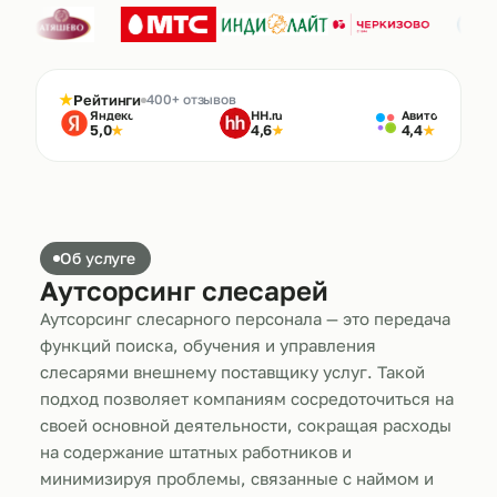
★
Рейтинги
400+ отзывов
Яндекс
HH.ru
Авито
5,0
4,6
4,4
★
★
★
Об услуге
Аутсорсинг слесарей
Аутсорсинг слесарного персонала — это передача
функций поиска, обучения и управления
слесарями внешнему поставщику услуг. Такой
подход позволяет компаниям сосредоточиться на
своей основной деятельности, сокращая расходы
на содержание штатных работников и
минимизируя проблемы, связанные с наймом и