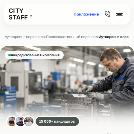
CITY
STAFF
®
Аутсорсинг персонала
›
Производственный персонал
›
Аутсорсинг слеса
Аккредитованная компания
15 000+ кандидатов