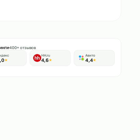
★
Рейтинги
400+ отзывов
Яндекс
HH.ru
Авито
5,0
4,6
4,4
★
★
★