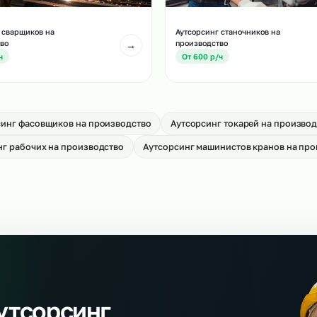
тсорсинг водителей погрузчиков на
Аутсорсинг сканиро
оизводство
производство
→
т 700 р/ч
От 650 р/ч
тсорсинг сварщиков на
Аутсорсинг станочн
оизводство
производство
→
т 700 р/ч
От 600 р/ч