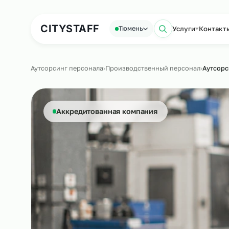
Аутсорсинг персонала
Аутс
CITY
STAFF
Услуги
К
Тюмень
Поиск по с
Аутсорсинг персонала
›
Производственный персонал
›
Аккредитованная компания