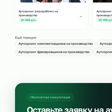
Аутсорсинг укладчиков-упаковщиков
Ау
на производство
пр
→
От 500 р/ч
О
Аутсорсинг разнорабочих на
Ау
производство
пр
→
От 400 р/ч
О