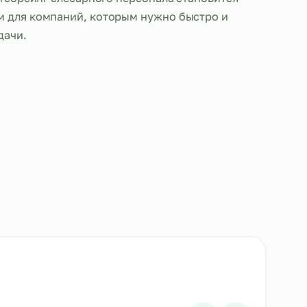
ботающие по аутсорсингу, выполняют те же обяза
ые сотрудники: проводят ремонт, сборку, установк
борудования, а также выполняют работы по техн
ию. Благодаря высокому уровню квалификации и 
алистов, аутсорсинг слесарного персонала станов
м решением для компаний, которым нужно быстр
 решить задачи.