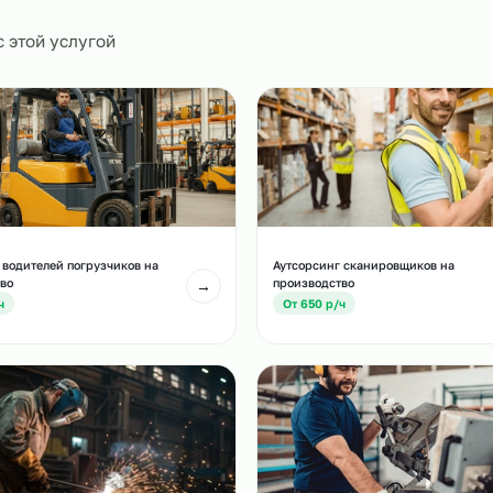
0
и
есте с этой услугой