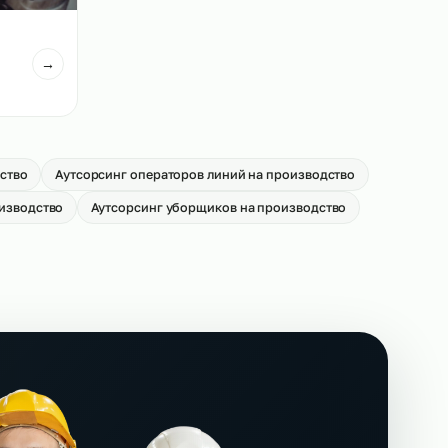
вщиков на
Аутсорсинг кладовщиков на
производство
→
От 550 р/ч
иков на
→