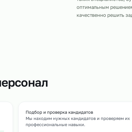
Слесари, ра
что и штатн
настройку о
обслуживан
таких специ
оптимальны
качественно