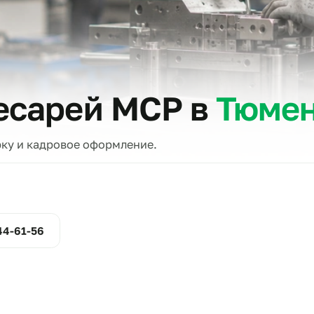
тов
слесарей МСР в
Т
проверку и кадровое оформление.
ние
800-444-61-56