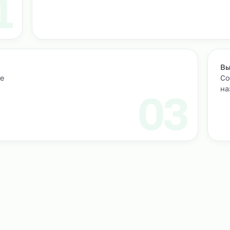
т
м персонал
Подбор и проверка кандидатов
учтем
Мы находим нужных кандидатов и п
профессиональные навыки.
01
ическое