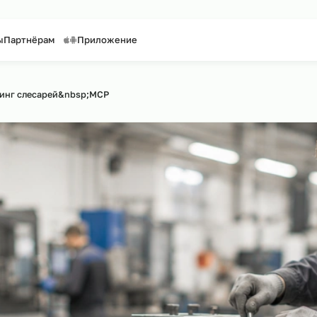
таффинг персонала
Предоставление персонала
онтакты
Партнёрам
Приложение
айту
Аутсорсинг слесарей&nbsp;МСР