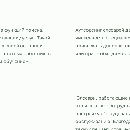
ей
ередача функций поиска,
Аутсорсинг 
у поставщику услуг. Такой
численность
ться на своей основной
привлекать
ржание штатных работников
или при не
ймом и обучением