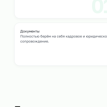
Выход сотрудников на объек
+
Как мы подбирае
Заявка и уточнение деталей
Расскажите, кто вам нужен и какие сроки, мы 
все нюансы.
Документы
Полностью берём на себя кадровое и юрид
сопровождение.