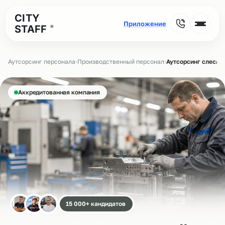
CITY
STAFF
®
Аутсорсинг персонала
›
Производственный персонал
›
Аутсорсинг слеса
Аккредитованная компания
15 000+ кандидатов