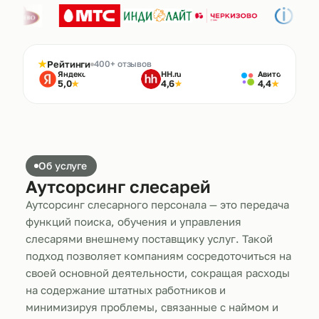
★
Рейтинги
400+ отзывов
Яндекс
HH.ru
Авито
5,0
4,6
4,4
★
★
★
Об услуге
Аутсорсинг слесарей
Аутсорсинг слесарного персонала — это передача
функций поиска, обучения и управления
слесарями внешнему поставщику услуг. Такой
подход позволяет компаниям сосредоточиться на
своей основной деятельности, сокращая расходы
на содержание штатных работников и
минимизируя проблемы, связанные с наймом и