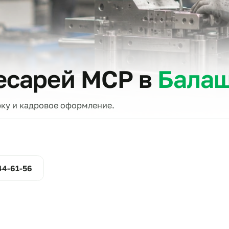
тов
слесарей МСР в
Б
проверку и кадровое оформление.
ние
800-444-61-56