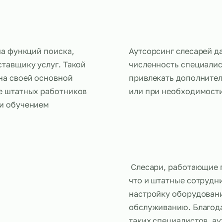
ей
ередача функций поиска,
Аутсорсинг 
у поставщику услуг. Такой
численность
ться на своей основной
привлекать
ржание штатных работников
или при не
ймом и обучением