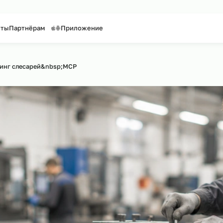
таффинг персонала
Предоставление персонала
Контакты
Партнёрам
Приложение
сайту
Аутсорсинг слесарей&nbsp;МСР