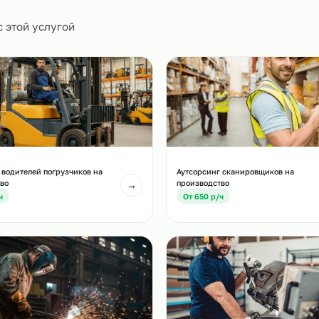
0
и
есте с этой услугой