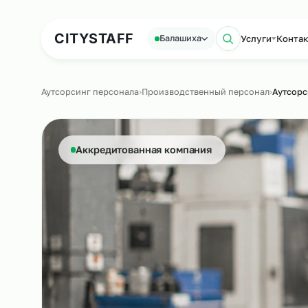
Аутсорсинг персонала
Аутс
CITY
STAFF
Услуги
Балашиха
Поиск по 
Аутсорсинг персонала
›
Производственный персонал
›
Аккредитованная компания