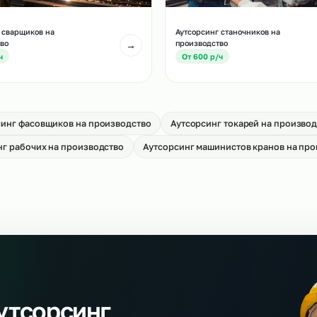
тсорсинг водителей погрузчиков на
Аутсорсинг сканиро
оизводство
производство
→
т 700 р/ч
От 650 р/ч
тсорсинг сварщиков на
Аутсорсинг станочн
оизводство
производство
→
т 700 р/ч
От 600 р/ч