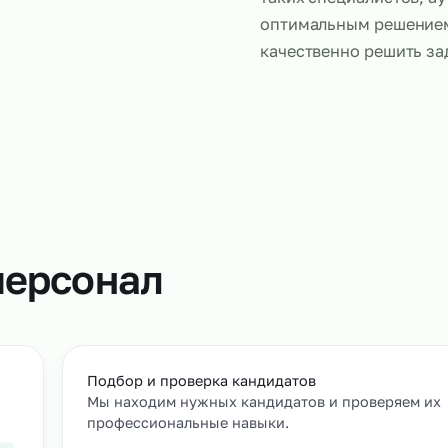
Слесари, ра
что и штатн
настройку о
обслуживан
таких специ
оптимальны
качественно