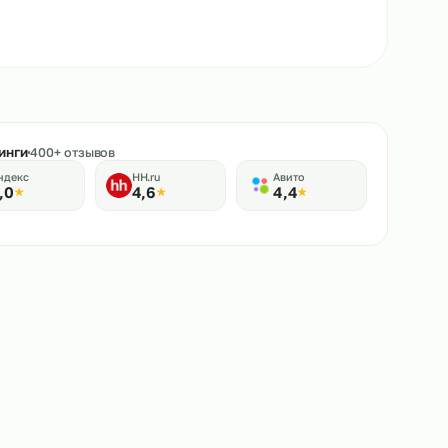
★
Рейтинги
400+ отзывов
Яндекс
HH.ru
Авито
5,0
4,6
4,4
★
★
★