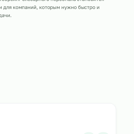
ботающие по аутсорсингу, выполняют те же обяза
ые сотрудники: проводят ремонт, сборку, установк
борудования, а также выполняют работы по техн
ию. Благодаря высокому уровню квалификации и 
алистов, аутсорсинг слесарного персонала станов
м решением для компаний, которым нужно быстр
 решить задачи.