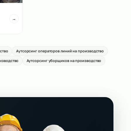
вщиков на
Аутсорсинг кладовщиков на
производство
→
От 550 р/ч
иков на
→