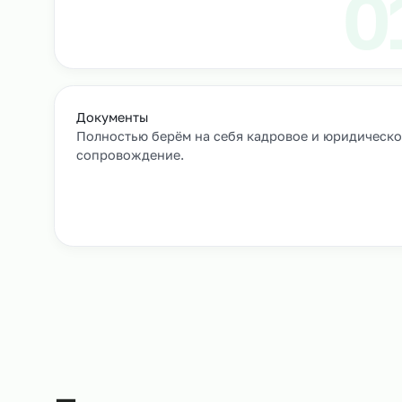
Выход сотрудников на объек
+
Как мы подбирае
Заявка и уточнение деталей
Расскажите, кто вам нужен и какие сроки, мы 
все нюансы.
Документы
Полностью берём на себя кадровое и юрид
сопровождение.