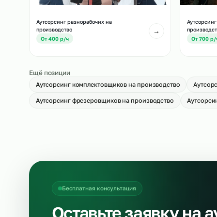
Аутсорсинг укладчиков-упаковщиков
Ау
на производство
пр
→
От 500 р/ч
О
Аутсорсинг разнорабочих на
Ау
производство
пр
→
От 400 р/ч
О