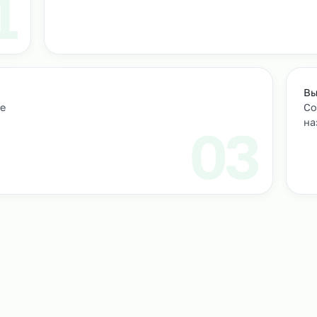
т
м персонал
Подбор и проверка кандидатов
учтем
Мы находим нужных кандидатов и п
профессиональные навыки.
01
ическое